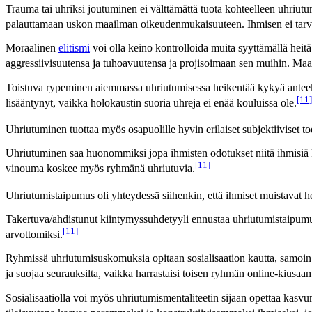
Trauma tai uhriksi joutuminen ei välttämättä tuota kohteelleen uhriutu
palauttamaan uskon maailman oikeudenmukaisuuteen. Ihmisen ei tarvits
Moraalinen
elitismi
voi olla keino kontrolloida muita syyttämällä heitä
aggressiivisuutensa ja tuhoavuutensa ja projisoimaan sen muihin. Ma
Toistuva rypeminen aiemmassa uhriutumisessa heikentää kykyä anteeksi
[11]
lisääntynyt, vaikka holokaustin suoria uhreja ei enää kouluissa ole.
Uhriutuminen tuottaa myös osapuolille hyvin erilaiset subjektiiviset 
Uhriutuminen saa huonommiksi jopa ihmisten odotukset niitä ihmisiä ko
[11]
vinouma koskee myös ryhmänä uhriutuvia.
Uhriutumistaipumus oli yhteydessä siihenkin, että ihmiset muistavat he
Takertuva/ahdistunut kiintymyssuhdetyyli ennustaa uhriutumistaipumus
[11]
arvottomiksi.
Ryhmissä uhriutumisuskomuksia opitaan sosialisaation kautta, samoin s
ja suojaa seurauksilta, vaikka harrastaisi toisen ryhmän online-kiusaa
Sosialisaatiolla voi myös uhriutumismentaliteetin sijaan opettaa kasvum