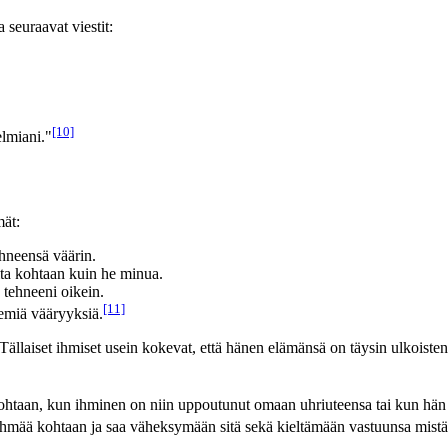
seuraavat viestit:
[10]
elmiani."
ät:
hneensä väärin.
ita kohtaan kuin he minua.
 tehneeni oikein.
[11]
emiä vääryyksiä.
Tällaiset ihmiset usein kokevat, että hänen elämänsä on täysin ulkoist
an, kun ihminen on niin uppoutunut omaan uhriuteensa tai kun hän kok
ää kohtaan ja saa väheksymään sitä sekä kieltämään vastuunsa mistään