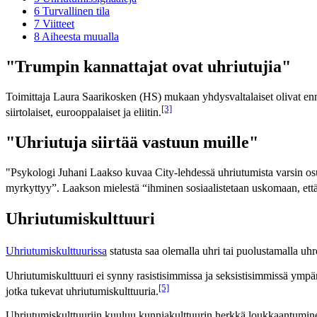
6
Turvallinen tila
7
Viitteet
8
Aiheesta muualla
"Trumpin kannattajat ovat uhriutujia"
Toimittaja Laura Saarikosken (HS) mukaan yhdysvaltalaiset olivat ennen r
[3]
siirtolaiset, eurooppalaiset ja eliitin.
"Uhriutuja siirtää vastuun muille"
"Psykologi Juhani Laakso kuvaa City-lehdessä uhriutumista varsin osuv
myrkyttyy”. Laakson mielestä “ihminen sosiaalistetaan uskomaan, että
Uhriutumiskulttuuri
Uhriutumiskulttuurissa
statusta saa olemalla uhri tai puolustamalla uhr
Uhriutumiskulttuuri ei synny rasistisimmissa ja seksistisimmissä ympä
[5]
jotka tukevat uhriutumiskulttuuria.
Uhriutumiskulttuuriin kuuluu kunniakulttuurin herkkä loukkaantuminen. S