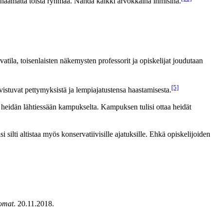
haamatta toista ryhmää. Nähdä kaikki arvokkaina ihmisinä.
vatila, toisenlaisten näkemysten professorit ja opiskelijat joudutaan
[5]
hvistuvat pettymyksistä ja lempiajatustensa haastamisesta.
än heidän lähtiessään kampukselta. Kampuksen tulisi ottaa heidät
 silti altistaa myös konservatiivisille ajatuksille. Ehkä opiskelijoiden
omat
. 20.11.2018.