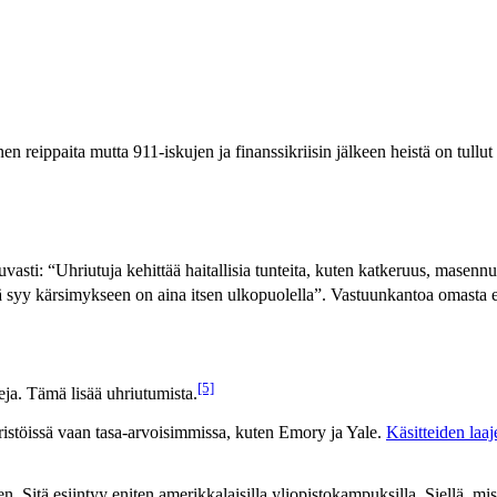
eippaita mutta 911-iskujen ja finanssikriisin jälkeen heistä on tullut val
asti: “Uhriutuja kehittää haitallisia tunteita, kuten katkeruus, masenn
 syy kärsimykseen on aina itsen ulkopuolella”. Vastuunkantoa omasta e
[5]
eja. Tämä lisää uhriutumista.
ristöissä vaan tasa-arvoisimmissa, kuten Emory ja Yale.
Käsitteiden laa
itä esiintyy eniten amerikkalaisilla yliopistokampuksilla. Siellä, missä