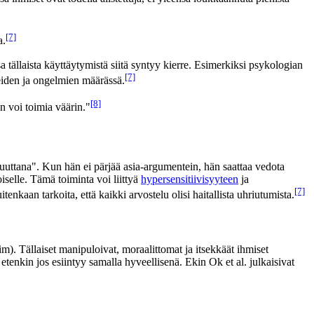
[7]
a.
a tällaista käyttäytymistä siitä syntyy kierre. Esimerkiksi psykologian
[7]
teiden ja ongelmien määrässä.
[8]
n voi toimia väärin."
luuttana". Kun hän ei pärjää asia-argumentein, hän saattaa vedota
oiselle. Tämä toiminta voi liittyä
hypersensitiivisyyteen
ja
[7]
enkaan tarkoita, että kaikki arvostelu olisi haitallista uhriutumista.
im). Tällaiset manipuloivat, moraalittomat ja itsekkäät ihmiset
etenkin jos esiintyy samalla hyveellisenä. Ekin Ok et al. julkaisivat