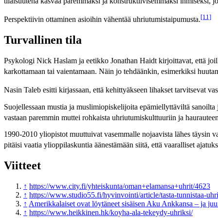
tilaisuutena kasvaa paremmaksi ja konstruktiivisemmaksi ihmiseksi, 
[11]
Perspektiivin ottaminen asioihin vähentää uhriutumistaipumusta.
Turvallinen tila
Psykologi Nick Haslam ja eetikko Jonathan Haidt kirjoittavat, että joi
karkottamaan tai vaientamaan. Näin jo tehdäänkin, esimerkiksi huutam
Nasin Taleb esitti kirjassaan, että kehittyäkseen lihakset tarvitsevat 
Suojellessaan mustia ja muslimiopiskelijoita epämiellyttäviltä sanoilt
vastaan paremmin muttei rohkaista uhriutumiskulttuuriin ja haurauteen
1990-2010 yliopistot muuttuivat vasemmalle nojaavista lähes täysin vasem
pitäisi vaatia ylioppilaskuntia äänestämään siitä, että vaaralliset ajatuks
Viitteet
↑
https://www.city.fi/yhteiskunta/oman+elamansa+uhrit/4623
↑
https://www.studio55.fi/hyvinvointi/article/tasta-tunnistaa-uh
↑
Amerikkalaiset ovat löytäneet sisäisen Aku Ankkansa – ja juuri
↑
https://www.heikkinen.hk/koyha-ala-tekeydy-uhriksi/