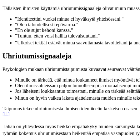
Tällaisten ihmisten käyttämiä uhriutumissignaaleja olivat muun muassa 
"Identiteettini vuoksi minua ei hyväksytä yhteisössäni."
"Olen taloudellisesti epävarma."
"En ole sujut kehoni kanssa."
"Tuntuu, etten voisi hallita tulevaisuuttani."
"Ulkoiset tekijät estävät minua saavuttamasta tavoitteitani ja un
Uhriutumissignaaleja
Psykologien mukaan uhriutumistaipumusta kuvaavat seuraavat väittäm
Minulle on tärkeää, että minua loukanneet ihmiset myöntävät te
Olen ihmissuhteissani paljon tunnollisempi ja moraalisempi mu
Jos läheiseni loukkaantuu toimestani, minulle on tärkeää selittää
Minun on hyvin vaikea lakata ajattelemasta muiden minulle tek
Taipumus tekee uhriutumisesta ihmisen identiteetin keskeisen osasen. 
[11]
Tähän on yhteydessä myös heikko empatiakyky muiden kärsimystä kohta
ryhmän kokemus uhriutumisestaan heikentää empatiaa vastapuolen ryhm