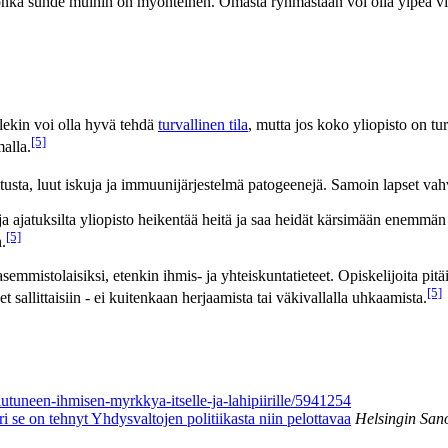
jonka suhde muihin on myönteinen. Omasta ryhmästään voi olla ylpeä vi
llekin voi olla hyvä tehdä
turvallinen tila
, mutta jos koko yliopisto on tur
[5]
alla.
vastusta, luut iskuja ja immuunijärjestelmä patogeenejä. Samoin lapset va
a ja ajatuksilta yliopisto heikentää heitä ja saa heidät kärsimään enemm
[5]
.
mistolaisiksi, etenkin ihmis- ja yhteiskuntatieteet. Opiskelijoita pitäisi
[5]
et sallittaisiin - ei kuitenkaan herjaamista tai väkivallalla uhkaamista.
riutuneen-ihmisen-myrkkya-itselle-ja-lahipiirille/5941254
 se on tehnyt Yhdysvaltojen politiikasta niin pelottavaa
Helsingin San