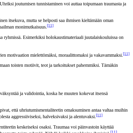
. Uhriksi joutumisen tunnistaminen voi auttaa toipumaan traumasta ja
ivinen itsekuva, mutta se helposti saa ihmisen kieltämään oman
[11]
 maailman monimutkaisuus.
 ryhmissä. Esimerkiksi holokaustimateriaali juutalaiskouluissa on
[11]
sorien motivaation mielettömäksi, moraalittomaksi ja vakavammaksi.
maan toisten motiivit, teot ja tarkoitukset pahemmiksi. Tämäkin
väksyntää ja validointia, koska he muuten kokevat itsensä
opivat, että uhriutumismentaliteetin omaksuminen antaa valtaa muihin
[11]
lesta aggressiiviseksi, halveksivaksi ja alentuvaksi.
dentiteetin keskeiseksi osaksi. Traumaa voi päinvastoin käyttää
[11]