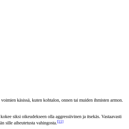
en voimien käsissä, kuten kohtalon, onnen tai muiden ihmisten armon.
ee siksi oikeudekseen olla aggressiivinen ja itsekäs. Vastaavasti
[11]
 sille aiheutetusta vahingosta.