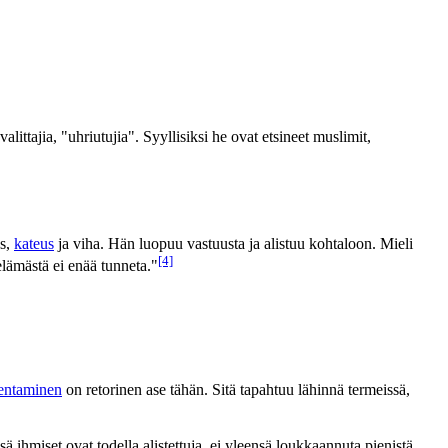
ittajia, "uhriutujia". Syyllisiksi he ovat etsineet muslimit,
us,
kateus
ja viha. Hän luopuu vastuusta ja alistuu kohtaloon. Mieli
[4]
lämästä ei enää tunneta."
jentaminen
on retorinen ase tähän. Sitä tapahtuu lähinnä termeissä,
 ihmiset ovat todella alistettuja, ei yleensä loukkaannuta pienistä