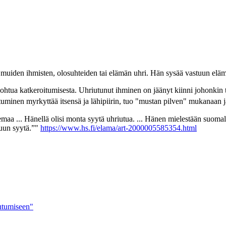
 muiden ihmisten, olosuhteiden tai elämän uhri. Hän sysää vastuun elämä
 johtua katkeroitumisesta. Uhriutunut ihminen on jäänyt kiinni johonkin
uminen myrkyttää itsensä ja lähipiirin, tuo "mustan pilven" mukanaan j
a ... Hänellä olisi monta syytä uhriutua. ... Hänen mielestään suomalai
muun syytä.”"
https://www.hs.fi/elama/art-2000005585354.html
iutumiseen"