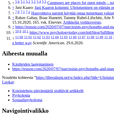
5,0
5,1
5,2
5,3
5,4
5,5
↑
Campuses are places for open minds – no
↑
Jani Kaaro:
Jani Kaaron kolumni: Uhriutuminen on elämän p
7,0
7,1
7,2
↑
Haavoittuva narsisti käyttää omaa tunnettaan valuutt
↑
Rahav Gabay, Boaz Hameiri, Tammy Rubel-Lifschitz, Arie Nad
15.10.2020, 165. vsk. Elsevier.
Artikkelin verkkoversio
.
↑
https://reason.com/2020/07/07/narcissists-psychopaths-and-ma
10,0
10,1
↑
https://www.psychologytoday.com/intl/blog/fulfillm
11,00
11,01
11,02
11,03
11,04
11,05
11,06
11,07
11,08
11,09
11,10
↑
a better way
Scientific American
. 29.6.2020.
Aiheesta muualla
Käsitteiden laajentaminen
https://reason.com/2020/07/07/narcissists-psychopaths-and-mani
Noudettu kohteesta ”
https://liberalismi.net/w/index.php?title=Uhri
Luokat
:
Kotoistettuja päivämääriä sisältävät artikkelit
Psykologia
Sosiaalipsykologia
Navigointivalikko