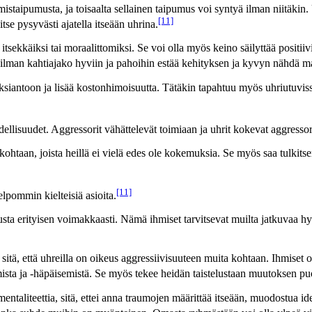
mistaipumusta, ja toisaalta sellainen taipumus voi syntyä ilman niitäkin
[11]
e pysyvästi ajatella itseään uhrina.
 itsekkäiksi tai moraalittomiksi. Se voi olla myös keino säilyttää positi
ailman kahtiajako hyviin ja pahoihin estää kehityksen ja kyvyn nähdä
antoon ja lisää kostonhimoisuutta. Tätäkin tapahtuu myös uhriutuvissa
todellisuudet. Aggressorit vähättelevät toimiaan ja uhrit kokevat aggres
htaan, joista heillä ei vielä edes ole kokemuksia. Se myös saa tulkitse
[11]
lpommin kielteisiä asioita.
ta erityisen voimakkaasti. Nämä ihmiset tarvitsevat muilta jatkuvaa hy
itä, että uhreilla on oikeus aggressiivisuuteen muita kohtaan. Ihmiset 
mista ja -häpäisemistä. Se myös tekee heidän taistelustaan muutoksen puo
entaliteettia, sitä, ettei anna traumojen määrittää itseään, muodostua i