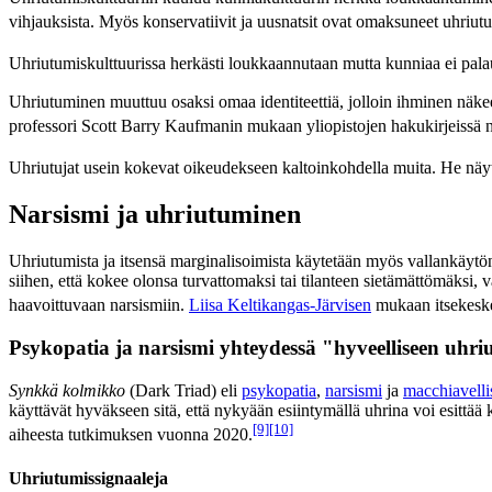
vihjauksista. Myös konservatiivit ja uusnatsit ovat omaksuneet uhriutu
Uhriutumiskulttuurissa herkästi loukkaannutaan mutta kunniaa ei pala
Uhriutuminen muuttuu osaksi omaa identiteettiä, jolloin ihminen näkee v
professori Scott Barry Kaufmanin mukaan yliopistojen hakukirjeissä nu
Uhriutujat usein kokevat oikeudekseen kaltoinkohdella muita. He näyttä
Narsismi ja uhriutuminen
Uhriutumista ja itsensä marginalisoimista käytetään myös vallankäyt
siihen, että kokee olonsa turvattomaksi tai tilanteen sietämättömäksi, va
haavoittuvaan narsismiin.
Liisa Keltikangas-Järvisen
mukaan itsekeskein
Psykopatia ja narsismi yhteydessä "hyveelliseen uhr
Synkkä kolmikko
(Dark Triad) eli
psykopatia
,
narsismi
ja
macchiavelli
käyttävät hyväkseen sitä, että nykyään esiintymällä uhrina voi esittää 
[9]
[10]
aiheesta tutkimuksen vuonna 2020.
Uhriutumissignaaleja