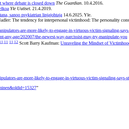
t where debate is closed down
The Guardian
. 10.4.2016.
elkoa
Yle Uutiset
. 21.4.2019.
ana, sanoo psykiatrian linjajohtaja
14.6.2025. Yle.
ler: The tendency for interpersonal victimhood: The personality cons
nipulators-are-more-likely-to-engage-in-virtuous-victim-signaling-says
ent-any-age/202007/the-newest-way-narcissist-may-try-manipulate-you
11,11
11,12
Scott Barry Kaufman:
Unraveling the Mindset of Victimhood:
pulators-are-more-likely-to-engage-in-virtuous-victim-signaling-says-s
utuminen&oldid=15327
”