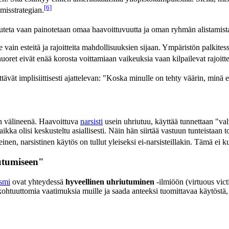
[6]
misstrategian.
uteta vaan painotetaan omaa haavoittuvuutta ja oman ryhmän alistamist
ain esteitä ja rajoitteita mahdollisuuksien sijaan. Ympäristön palkitess
oret eivät enää korosta voittamiaan vaikeuksia vaan kilpailevat rajoit
vät implisiittisesti ajattelevan: "Koska minulle on tehty väärin, minä e
ön välineenä. Haavoittuva
narsisti
usein uhriutuu, käyttää tunnettaan "va
ikka olisi keskusteltu asiallisesti. Näin hän siirtää vastuun tunteistaan t
en, narsistinen käytös on tullut yleiseksi ei-narsisteillakin. Tämä ei kuit
iutumiseen"
smi
ovat yhteydessä
hyveellinen uhriutuminen
-ilmiöön (virtuous vict
kohtuuttomia vaatimuksia muille ja saada anteeksi tuomittavaa käytöstä, 