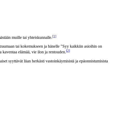
[1]
stään muille tai yhteiskunnalle.
 traumaan tai kokemukseen ja hänelle "Syy kaikkiin asioihin on
[2]
a kaventaa elämää, vie ilon ja rentouden.
set syyttävät liian herkästi vastoinkäymisistä ja epäonnistumisista