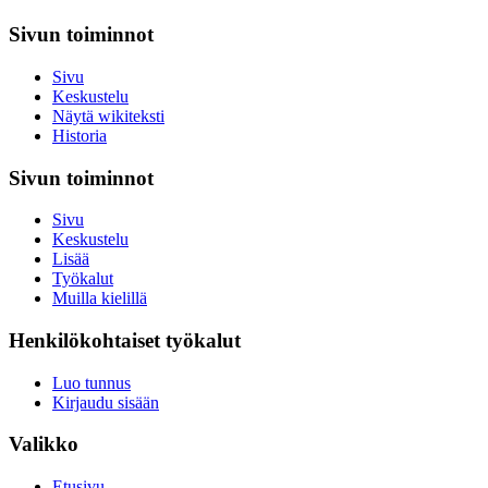
Sivun toiminnot
Sivu
Keskustelu
Näytä wikiteksti
Historia
Sivun toiminnot
Sivu
Keskustelu
Lisää
Työkalut
Muilla kielillä
Henkilökohtaiset työkalut
Luo tunnus
Kirjaudu sisään
Valikko
Etusivu