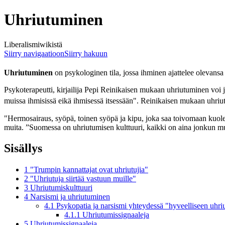
Uhriutuminen
Liberalismiwikistä
Siirry navigaatioon
Siirry hakuun
Uhriutuminen
on psykologinen tila, jossa ihminen ajattelee olevansa
Psykoterapeutti, kirjailija Pepi Reinikaisen mukaan uhriutuminen voi
muissa ihmisissä eikä ihmisessä itsessään". Reinikaisen mukaan uhriut
"Hermosairaus, syöpä, toinen syöpä ja kipu, joka saa toivomaan kuolema
muita. ”Suomessa on uhriutumisen kulttuuri, kaikki on aina jonkun 
Sisällys
1
"Trumpin kannattajat ovat uhriutujia"
2
"Uhriutuja siirtää vastuun muille"
3
Uhriutumiskulttuuri
4
Narsismi ja uhriutuminen
4.1
Psykopatia ja narsismi yhteydessä "hyveelliseen uhr
4.1.1
Uhriutumissignaaleja
5
Uhriutumissignaaleja