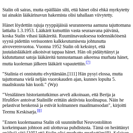
Stalin oli sairas, mutta epäillään silti, että hänet olisi ehkä myrkytetty
tai ainakin lääkärinavun hakemista olisi tahallaan viivytetty.
Hänet löydettiin rajuja ryyppäjäisiä seuranneena aamuna tajuttomana
lattialta 1.3.1953. Lääkärit kutsuttiin vasta seuraavana päivänä,
koska Stalin vihasi lääkäreitä. Ruumiinavauksessa todennäköisenä
syynä pidettiin verisuonten kalkkeutumisesta johtunutta
aivoverenvuotoa. Vuonna 1952 Stalin oli keksinyt, että
juutalaislääkärit aikoisivat tappaa hänet. Hän oli pidätyttänyt ja
kidututtanut satoja lääkäreitä tunnustamaan aikeensa murhata hänet,
[7]
mutta kuoleman jälkeen lääkärit vapautettiin.
"Stalinia ei onnistuttu elvyttämään.[111] Hän pysyi elossa, mutta
tajuttomana vielä neljän vuorokauden ajan, kunnes lopulta 5.
maaliskuuta hän kuoli." (Wp)
"Venäläinen historiantutkimus arveli aikoinaan, että Berija ja
Hruštšov antoivat Stalinille erittäin aktiivista kuolinapua. Näin he
pelastivat henkensä ja estivät kolmannen maailmansodan", kirjoitti
[8]
Teemu Keskisarja.
"Ennen kuolemaansa Stalin oli suunnitellut Neuvostoliiton
korkeimpaan johtoon asti ulottuvaa puhdistusta. Tämä on herättänyt
epäilyjä siitä,[105] että Stalin olisi murhattu myrkyttämällä. Salaisen