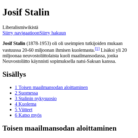
Josif Stalin
Liberalismiwikistä
Siirry navigaatioon
Siirry hakuun
Josif Stalin
(1878-1953) oli oli useimpien tutkijoiden mukaan
[1]
vastuussa 20-60 miljoonan ihmisen kuolemasta.
Lisäksi yli 20
miljoonaa neuvostoliittolaista kuoli maailmansodassa, jonka
Neuvostoliitto käynnisti sopimuksella natsi-Saksan kanssa.
Sisällys
1
Toisen maailmansodan aloittaminen
2
Suomessa
3
Stalinin nykysuosio
4
Kuolema
5
Viitteet
6
Katso myös
Toisen maailmansodan aloittaminen