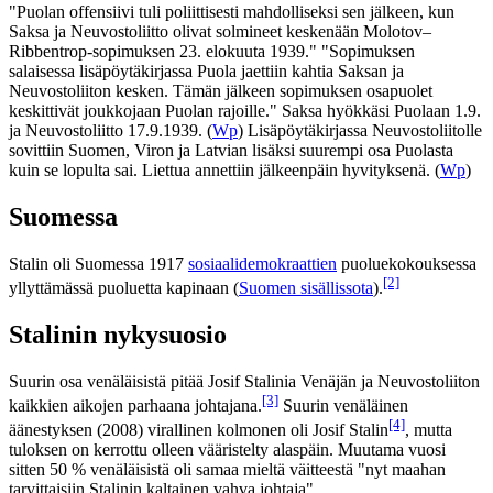
"Puolan offensiivi tuli poliittisesti mahdolliseksi sen jälkeen, kun
Saksa ja Neuvostoliitto olivat solmineet keskenään Molotov–
Ribbentrop-sopimuksen 23. elokuuta 1939." "Sopimuksen
salaisessa lisäpöytäkirjassa Puola jaettiin kahtia Saksan ja
Neuvostoliiton kesken. Tämän jälkeen sopimuksen osapuolet
keskittivät joukkojaan Puolan rajoille." Saksa hyökkäsi Puolaan 1.9.
ja Neuvostoliitto 17.9.1939. (
Wp
) Lisäpöytäkirjassa Neuvostoliitolle
sovittiin Suomen, Viron ja Latvian lisäksi suurempi osa Puolasta
kuin se lopulta sai. Liettua annettiin jälkeenpäin hyvityksenä. (
Wp
)
Suomessa
Stalin oli Suomessa 1917
sosiaalidemokraattien
puoluekokouksessa
[2]
yllyttämässä puoluetta kapinaan (
Suomen sisällissota
).
Stalinin nykysuosio
Suurin osa venäläisistä pitää Josif Stalinia Venäjän ja Neuvostoliiton
[3]
kaikkien aikojen parhaana johtajana.
Suurin venäläinen
[4]
äänestyksen (2008) virallinen kolmonen oli
Josif Stalin
, mutta
tuloksen on kerrottu olleen vääristelty alaspäin. Muutama vuosi
sitten 50 % venäläisistä oli samaa mieltä väitteestä "nyt maahan
tarvittaisiin Stalinin kaltainen vahva johtaja".