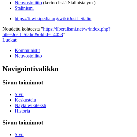
Neuvostoliitto
(kertoo lisää Stalinista ym.)
Stalinismi
https://fi.wikipedia.org/wiki/Josif_Stalin
Noudettu kohteesta ”
https://liberalismi.net/w/index.php?
title=Josif_Stalin&oldid=14053
”
Luokat
:
Kommunistit
Neuvostoliitto
Navigointivalikko
Sivun toiminnot
Sivu
Keskustelu
Näytä wikiteksti
Historia
Sivun toiminnot
Sivu