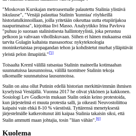
"Moskovan Kurskajan metroasemalle palautettu Stalinia ylistävä
iskulause", "Venäjä palauttaa Stalinin 'kunniaa' röyhkeillä
historiatulkinnoillaan, joilla yritetään oikeuttaa uutta etupiirijakoa
naapurimaissa", kirjoittaa Iivi Masso. Analyytikko Irina Pavlova
"puhuu jo suoraan stalinistisesta hallintotyylistä, joka perustuu
pelkoon ja vahvaan viholliskuvaan. Siihen ei hänen mukaansa enää
tarvita Gulagin kaltaista massasortoa: nykyteknologia
moninkertaistaa propagandan tehon ja kohdistetut murhat ylläpitävät
[5]
yleistä pelon ilmapiiriä."
Toisaalta Kreml välillä ratsastaa Stalinin maineella kotimaahan
suunnatuissa lausunnoissa, välillä tuomitsee Stalinin tekoja
ulkomaille suunnatuissa lausunnoissa.
Stalin on aina ollut Putinin edellä historian merkittävimmän ihmisen
kyselyissä Venäjällä. Vuonna 2017 he olivat ykkönen ja kakkonen.
Sosiologi Lev Gudkovin mukaan Stalin onkin keino protestoida,
kun järjestelmä ei muuta protestia salli, ja oikeasti Neuvostoliittoa
kaipaisi vain ehkä 8-10 % väestöstä. Tyttärensä menetyksestä
järjestelmälle katkeroitunut äiti kaipaa Stalinia takaisin siksi, että
[6]
Stalin ammutti maan johtajia, tosin "liian vähän".
Kuolema