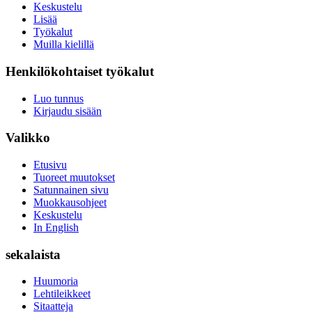
Keskustelu
Lisää
Työkalut
Muilla kielillä
Henkilökohtaiset työkalut
Luo tunnus
Kirjaudu sisään
Valikko
Etusivu
Tuoreet muutokset
Satunnainen sivu
Muokkausohjeet
Keskustelu
In English
sekalaista
Huumoria
Lehtileikkeet
Sitaatteja