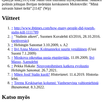
poliisin johtajan Berijan tiedetään kerskuneen Molotoville: ”Minä
raivasin hänet tieltä”.[114]" (Wp)
Viitteet
↑
http://www.ibtimes.com/how-many-people-did-joseph-
stalin-kill-1111789
↑
"Stalinin aikeet", Suomen Kuvalehti 43/2016, 28.10.2016.
(
nettiversio
)
↑
Helsingin Sanomat 3.10.2009, s. A2
↑
Iivi Anna Masso: Kolmanneksi suurin venäläinen
(Uusi
Suomi 7.1.2009)
↑
Moskova oikeuttaa uusia etupiirejään
, 11.09.2009,
Iivi
Masso
,
Aamulehti
↑
Pekka Hakala:
Neuvosto­ihmisen katkera evoluutio
Helsingin Sanomat
. 26.7.2021.
↑
Miten Josif Stalin kuoli?
Historianet
. 11.4.2019. Historia-
lehti.
↑
Teemu Keskisarjan kolumni: Vanhenevista valtiomiehistä
Iltasanomat
. 8.3.2022.
Katso myös