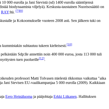
 10 000 eurolla ja Jani Sievistä (sd) 1400 eurolla sääntöjensä
edistää biodynaamista viljelyä). Keskusta-taustainen Nuorisosäätiö on
[7]
[8]
.
RAY
:ltä.
skustalle ja Kokoomukselle vuoteen 2008 asti. Sen jälkeen tuki on
[10]
 kummistakin suhtautuu tukeen kielteisesti.
elkästään Sdp:lle annettiin noin 400 000 euroa, josta 113 000 tuli
[12]
nyritysten tuen puolueille
.
oikeuden professori Matti Tolvasen mielestä rikkomus vaikuttaa "aika
ja Jani Sievisen EU-vaalikampanjaa 5 000 eurolla (2009). Kaikkiaan
taja
Eero Heinäluoma
ja pääjohtaja
Erkki Liikanen
. Hallituksen