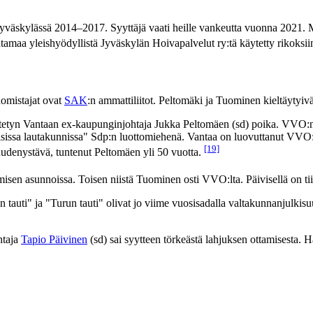
yväskylässä 2014–2017. Syyttäjä vaati heille vankeutta vuonna 2021. M
tamaa yleishyödyllistä Jyväskylän Hoivapalvelut ry:tä käytetty rikoksii
äomistajat ovat
SAK
:n ammattiliitot. Peltomäki ja Tuominen kieltäytyivä
ytetyn Vantaan ex-kaupunginjohtaja Jukka Peltomäen (sd) poika. VVO:n 
ttisissa lautakunnissa" Sdp:n luottomiehenä. Vantaa on luovuttanut V
[19]
udenystävä, tuntenut Peltomäen yli 50 vuotta.
n asunnoissa. Toisen niistä Tuominen osti VVO:lta. Päivisellä on tiivi
 tauti" ja "Turun tauti" olivat jo viime vuosisadalla valtakunnanjulkisuu
htaja
Tapio Päivinen
(sd) sai syytteen törkeästä lahjuksen ottamisesta. H