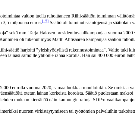
ntotoimintaa valtion tuella rahoittaneen Riihi-säätiön toiminnan välittöm
[15]
 3,5 miljoonaa euroa.
Säätiö oli toiminut sääntöjensä ja säätiölain 
tikkoja" sekä mm. Tarja Halosen presidentinvaalikampanjaa vuonna 2000 
. Kanninen oli tukenut myös Martti Ahtisaaren kampanjaa säätiön rahoil
ihi-säätiö harjoitti "yleishyödyllistä rakennustoimintaa". Valtio tuki kii
ineen lainasi samoille yhtiöille rahaa korolla. Hän sai 400 000 euron l
95 000 eurolla vuonna 2020, samaa luokkaa muulloinkin. Se omistaa valt
työväensäätiöltä otetun lainan korkeista koroista. Säätiö puolestaan mak
talehden mukaan kierrättää näin kaupungin rahoja SDP:n vaalikampanjo
erkiksi nuorten virkistäytymiseen tai työttömien palveluihin tarkoitettu