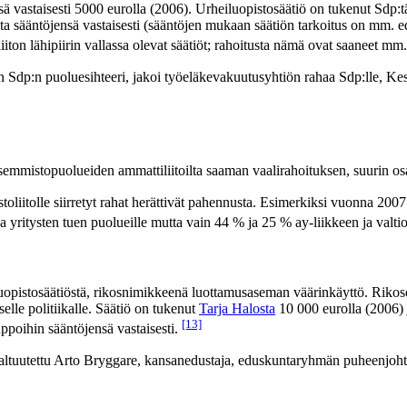
 vastaisesti 5000 eurolla (2006). Urheiluopistosäätiö on tukenut Sdp:tä
ita sääntöjensä vastaisesti (sääntöjen mukaan säätiön tarkoitus on mm. 
ton lähipiirin vallassa olevat säätiöt; rahoitusta nämä ovat saaneet mm
en Sdp:n puoluesihteeri, jakoi työeläkevakuutusyhtiön rahaa Sdp:lle, Ke
emmistopuolueiden ammattiliitoilta saaman vaalirahoituksen, suurin osa
itolle siirretyt rahat herättivät pahennusta. Esimerkiksi vuonna 2007 p
 yritysten tuen puolueille mutta vain 44 % ja 25 % ay-liikkeen ja valtio
luopistosäätiöstä, rikosnimikkeenä luottamusaseman väärinkäyttö. Rikos
elle politiikalle. Säätiö on tukenut
Tarja Halosta
10 000 eurolla (2006) 
[13]
poihin sääntöjensä vastaisesti.
altuutettu Arto Bryggare, kansanedustaja, eduskuntaryhmän puheenjoh