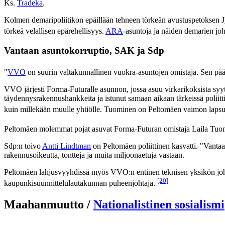
Ks.
Tradeka
.
Kolmen demaripoliitikon epäillään tehneen törkeän avustuspetoksen J
törkeä velallisen epärehellisyys.
ARA
-asuntoja ja näiden demarien joh
Vantaan asuntokorruptio, SAK ja Sdp
"
VVO
on suurin valtakunnallinen vuokra-asuntojen omistaja. Sen pä
VVO järjesti Forma-Futuralle asunnon, jossa asuu virkarikoksista sy
täydennysrakennushankkeita ja istunut samaan aikaan tärkeissä polii
kuin millekään muulle yhtiölle. Tuominen on Peltomäen vaimon lapsu
Peltomäen molemmat pojat asuvat Forma-Futuran omistaja Laila Tuomise
Sdp:n toivo
Antti Lindtman
on Peltomäen poliittinen kasvatti. "Vantaan
rakennusoikeutta, tontteja ja muita miljoonaetuja vastaan.
Peltomäen lahjusvyyhdissä myös VVO:n entinen teknisen yksikön jo
[20]
kaupunkisuunnittelulautakunnan puheenjohtaja.
Maahanmuutto /
Nationalistinen sosialismi