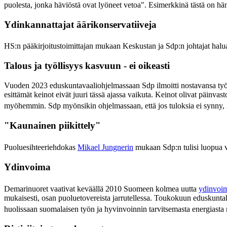
puolesta, jonka häviöstä ovat lyöneet vetoa". Esimerkkinä tästä on 
Ydinkannattajat äärikonservatiiveja
HS:n pääkirjoitustoimittajan mukaan Keskustan ja Sdp:n johtajat haluai
Talous ja työllisyys kasvuun - ei oikeasti
Vuoden 2023 eduskuntavaaliohjelmassaan Sdp ilmoitti nostavansa työlli
esittämät keinot eivät juuri tässä ajassa vaikuta. Keinot olivat päinva
myöhemmin. Sdp myönsikin ohjelmassaan, että jos tuloksia ei synny, 
"Kaunainen piikittely"
Puoluesihteeriehdokas
Mikael Jungnerin
mukaan Sdp:n tulisi luopua v
Ydinvoima
Demarinuoret vaativat keväällä 2010 Suomeen kolmea uutta
ydinvoi
mukaisesti, osan puoluetovereista jarrutellessa. Toukokuun eduskunta
huolissaan suomalaisen työn ja hyvinvoinnin tarvitsemasta energiasta 