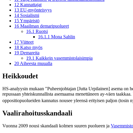
12
Kannattajat
13
EU-myönteisyys
14
Sosialismi
15
Ympäristö
16
Maailman demaripuolueet
16.1
Ruotsi
16.1.1
Mona Sahlin
17
Viitteet
18
Katso myös
19
Demareita
19.1
Kaikkein vasemmistolaisimpia
20
Aiheesta muualla
Heikkoudet
HS-analyysin mukaan "Puheenjohtajan [Jutta Urpilainen] asema on hei
repussaan yhteiskunnallista asemaansa menettäneen ay-väen taakkaa. Pu
oppositiopuolueiden kannatus nousee yleensä erityisen paljon (tosin n
Vaalirahoitusskandaali
Vuonna 2009 nousi skandaali kolmen suuren puolueen ja
Vasemmistol