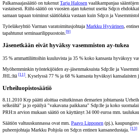
Palkansaajasäätiö on tukenut
Tarja Halosen
vaalikampanjaa sääntöjensä
vastaisesti. Riihi-säätiö on vuosien ajan tukenut useita Sdp:n ehdokka
samaan tapaan toiminut säätiölakia vastaan kuin Sdp:n ja Vasemmistolii
Työeläkeyhtiö Varman varatoimitusjohtaja
Markku Hyvärinen
, entin
[9]
tapahtunut seminaarilippuostoin.
Jäsenetkään eivät hyväksy vasemmiston ay-tukea
35 % ammattiliittoihin kuuluvista ja 35 % koko kansasta hyväksyy vas
Myöhemminkin työntekijöiden ay-jäsenmaksuista Sdp:lle ja Vasemmistoli
[11]
JHL:ltä
. Kyselyssä 77 % ja 68 % kansasta hyväksyi kansalaisten ja
Urheiluopistosäätiö
8.11.2010 Krp päätti aloittaa esitutkinnan demarien johtamasta Urhei
selkeältä" ja jo epäilyä "vakavana paikkana" Sdp:lle ja koko suomalais
PRH:n arvion mukaan säätiö on käyttänyt 34 000 euroa mm. taulukaup
Säätiön valtuuskunnassa ovat mm.
Paavo Lipponen
(pj.), kaupunginv
[13]
puheenjohtaja Markku Pohjola on Sdp:n entinen kansanedustaja.