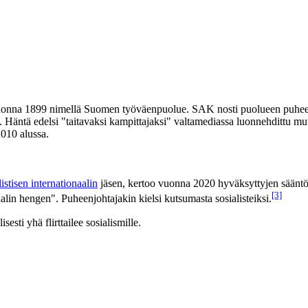
vuonna 1899 nimellä Suomen työväenpuolue. SAK nosti puolueen puheen
. Häntä edelsi "taitavaksi kampittajaksi" valtamediassa luonnehdittu mu
010 alussa.
istisen internationaalin
jäsen, kertoo vuonna 2020 hyväksyttyjen sääntöje
[3]
naalin hengen". Puheenjohtajakin kielsi kutsumasta sosialisteiksi.
esti yhä flirttailee sosialismille.