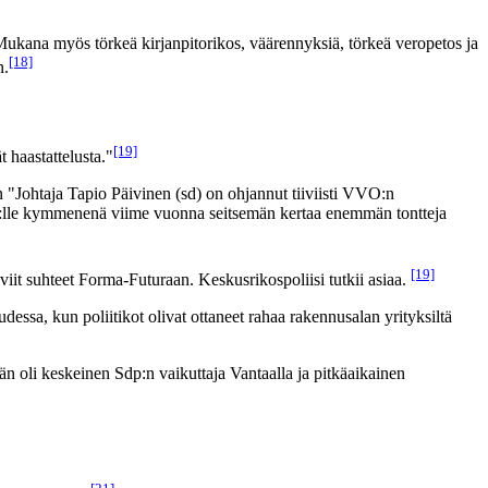
ukana myös törkeä kirjanpitorikos, väärennyksiä, törkeä veropetos ja
[18]
n.
[19]
t haastattelusta."
"Johtaja Tapio Päivinen (sd) on ohjannut tiiviisti VVO:n
VO:lle kymmenenä viime vuonna seitsemän kertaa enemmän tontteja
[19]
it suhteet Forma-Futuraan. Keskusrikospoliisi tutkii asiaa.
dessa, kun poliitikot olivat ottaneet rahaa rakennusalan yrityksiltä
än oli keskeinen Sdp:n vaikuttaja Vantaalla ja pitkäaikainen