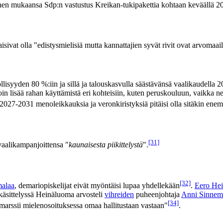
hänen mukaansa Sdp:n vastustus Kreikan-tukipakettia kohtaan keväällä 
sivat olla "edistysmielisiä mutta kannattajien syvät rivit ovat arvomaai
syyden 80 %:iin ja sillä ja talouskasvulla säästävänsä vaalikaudella 20
stoin lisää rahan käyttämistä eri kohteisiin, kuten peruskouluun, vaikka 
2027-2031 menoleikkauksia ja veronkiristyksiä pitäisi olla sitäkin ene
[31]
aalikampanjoittensa "
kaunaisesta piikittelystä
".
[32]
malaa
, demariopiskelijat eivät myöntäisi lupaa yhdellekään
.
Eero He
käsittelyssä Heinäluoma arvosteli
vihreiden
puheenjohtaja
Anni Sinnem
[34]
marssii mielenosoituksessa omaa hallitustaan vastaan"
.