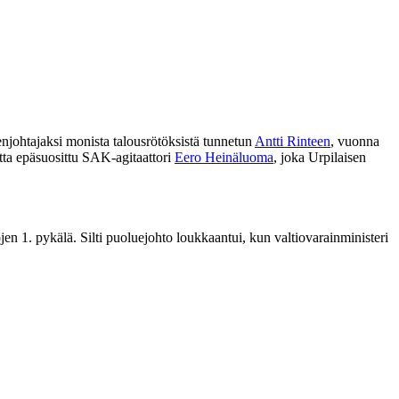
johtajaksi monista talousrötöksistä tunnetun
Antti Rinteen
, vuonna
tta epäsuosittu SAK-agitaattori
Eero Heinäluoma
, joka Urpilaisen
n 1. pykälä. Silti puoluejohto loukkaantui, kun valtiovarainministeri