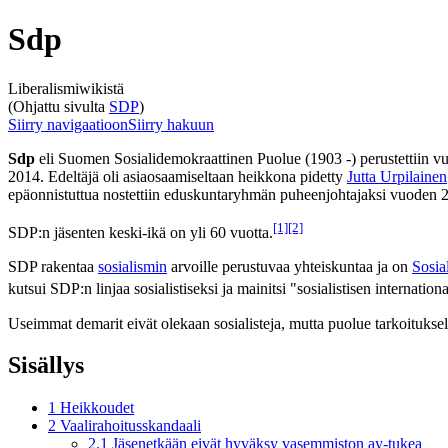
Sdp
Liberalismiwikistä
(Ohjattu sivulta
SDP
)
Siirry navigaatioon
Siirry hakuun
Sdp
eli Suomen Sosialidemokraattinen Puolue (1903 -) perustettiin 
2014. Edeltäjä oli asiaosaamiseltaan heikkona pidetty
Jutta Urpilainen
epäonnistuttua nostettiin eduskuntaryhmän puheenjohtajaksi vuoden 2
[1]
[2]
SDP:n jäsenten keski-ikä on yli 60 vuotta.
SDP rakentaa
sosialismin
arvoille perustuvaa yhteiskuntaa ja on
Sosial
kutsui SDP:n linjaa sosialistiseksi ja mainitsi "sosialistisen internatio
Useimmat demarit eivät olekaan sosialisteja, mutta puolue tarkoituksellis
Sisällys
1
Heikkoudet
2
Vaalirahoitusskandaali
2.1
Jäsenetkään eivät hyväksy vasemmiston ay-tukea