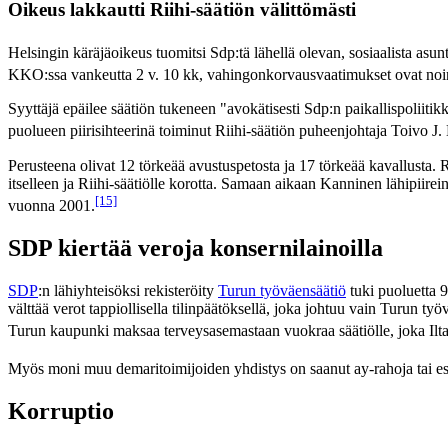
Oikeus lakkautti Riihi-säätiön välittömästi
Helsingin käräjäoikeus tuomitsi Sdp:tä lähellä olevan, sosiaalista asu
KKO:ssa vankeutta 2 v. 10 kk, vahingonkorvausvaatimukset ovat noin
Syyttäjä epäilee säätiön tukeneen "avokätisesti Sdp:n paikallispolii
puolueen piirisihteerinä toiminut Riihi-säätiön puheenjohtaja Toivo J
Perusteena olivat 12 törkeää avustuspetosta ja 17 törkeää kavallusta. Ri
itselleen ja Riihi-säätiölle korotta. Samaan aikaan Kanninen lähipiire
[15]
vuonna 2001.
SDP kiertää veroja konsernilainoilla
SDP
:n lähiyhteisöksi rekisteröity
Turun työväensäätiö
tuki puoluetta 
välttää verot tappiollisella tilinpäätöksellä, joka johtuu vain Turun 
Turun kaupunki maksaa terveysasemastaan vuokraa säätiölle, joka Il
Myös moni muu demaritoimijoiden yhdistys on saanut ay-rahoja tai esim
Korruptio