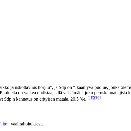
kko ja uskottavuus horjuu", ja Sdp on "Ikääntyvä puolue, jonka olemas
oluetta on vaikea uudistaa, sillä väistämättä joku peruskannattajista l
[4]
[5]
[6]
yt Sdp:n kannatus on erityisen matala, 20,5 %).
iiton
vaalirahoituksesta.