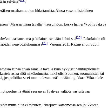
[21]
tään selvänä"
.
yöperäisen maahanmuuton hidastamista. Ainoa vasemmistolainen
aisen "Maassa maan tavalla" -lausuntoon, koska hän ei "voi hyväksyä
[25]
Mtv3:n haastattelema pakolainen sentään kehui sitä
. Pakolainen oli
[25]
asioiden neuvottelukunnassa
. Vuonna 2011 Razmyar oli Sdp:n
oltamassa lainaa aivan samalla tavalla kuin nykyiset hallituspuolueet.
arkastele asiaa siitä näkökulmasta, mikä olisi Suomen, suomalaisten tai
, jos politiikassa ei tunnu olevan enää mitään logiikkaa. Vika ei ole
 nyt puolue näyttäisi seuraavan [vahvaa valtiota vastustavaa
siota mutta niitä ei toteuteta, "karjuvat katsomossa sen joukkueen