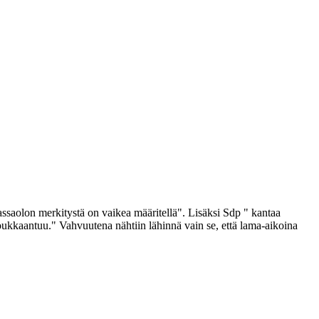
saolon merkitystä on vaikea määritellä". Lisäksi Sdp " kantaa
oukkaantuu." Vahvuutena nähtiin lähinnä vain se, että lama-aikoina