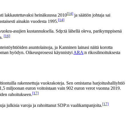
[14]
ästi lakkautettavaksi heinäkuussa 2010
ja säätiön johtaja sai
[14]
vastaisesti ainakin vuodesta 1995.
vuokra-asujien kustannuksella. Sdp:tä lähellä oleva, parikymppisenä
[16]
la.
nteistöyhtiöiden asuntolainoja, ja Kanninen lainasi näitä korotta
aittoman hyödyn. Oikeusprosessi käynnistyi
ARA
:n rikosilmoituksesta
iontuilla rakennettuja vuokrakoteja. Sen omistama harjoitushalliyhtiö
soi 1,5 miljoonan euron voitoistaan vain 902 euron verot vuonna 2019.
[17]
iden rahoitukseen.
[17]
ja julkisia varoja ja rahoittanut SDP:n vaalikampanjoita.