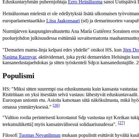
Eduskuntaryhmän puheenjohtaja
Eero Heinäluoma
sanoi Uutispäivä D
Heinäluoman mielestä ei ole edellytyksiä lisätä ulkomaisen työvoiman
europarlamentaarikko
Liisa Jaakonsaari
(sd) ja demarinuorten varapu
Nurmijärven kaupunginvaltuutettu Ana María Gutiérrez Sorainen eros
puoluejohdon julkisuudessa esittämää suvaitsematonta maahanmuuttopol
"Demarien mamu-linja kelpasi edes yhdelle" otsikoi HS, kun
Jörn Do
Nasima Razmyar
, aktiividemari, joka pyrki demareiden Helsingin ku
kansanedustajaehdokas ja sitten työskenteli Sdp:n kansanedustajille. 2
Populismi
HS: "Miksi sitten suurempi osa eduskunnasta kuin kansasta vastustaa
Ristiriitaan on yksi itsestään selvä vastaus: lähestyvät eduskuntavaali
Euroopan unionin etu. Asioita katsotaan siitä näkökulmasta, mikä hyödy
[26]
omassa ymmärryksessä."
"Valtion roolia perinteisesti korostanut Sdp vastustaa nyt Kreikan tu
[27]
teekutsuliikettä] myös kansainvälisessä solidaarisuudessa".
Filosofi
Tuomas Nevanlinnan
mukaan populistit esittävät hyvältä kuul