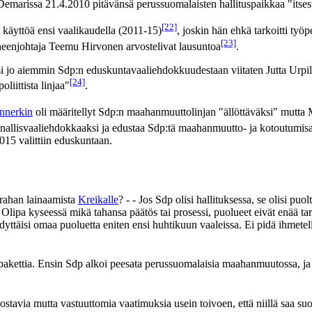
emarissa 21.4.2010 pitävänsä perussuomalaisten hallituspaikkaa "itses
[22]
 käyttöä ensi vaalikaudella (2011-15)
, joskin hän ehkä tarkoitti t
[23]
heenjohtaja Teemu Hirvonen arvostelivat lausuntoa
.
i jo aiemmin Sdp:n eduskuntavaaliehdokkuudestaan viitaten Jutta Urpil
[24]
iittista linjaa"
.
nnerkin
oli määritellyt Sdp:n maahanmuuttolinjan "ällöttäväksi" mutta 
nnallisvaaliehdokkaaksi ja edustaa Sdp:tä maahanmuutto- ja kotoutumis
015 valittiin eduskuntaan.
 rahan lainaamista
Kreikalle
? - - Jos Sdp olisi hallituksessa, se olisi pu
t. Olipa kyseessä mikä tahansa päätös tai prosessi, puolueet eivät enää t
ttäisi omaa puoluetta eniten ensi huhtikuun vaaleissa. Ei pidä ihmetellä
kipakettia. Ensin Sdp alkoi peesata perussuomalaisia maahanmuutossa, ja
ostavia mutta vastuuttomia vaatimuksia usein toivoen, että niillä saa suo