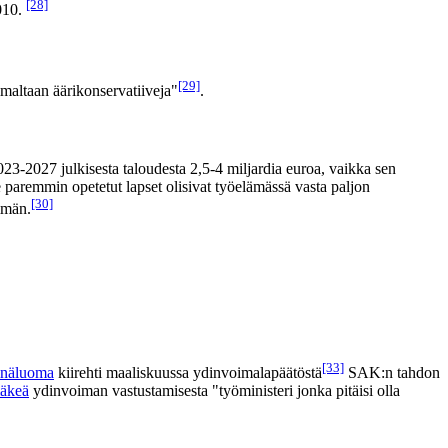
[28]
2010.
[29]
lmaltaan äärikonservatiiveja"
.
23-2027 julkisesta taloudesta 2,5-4 miljardia euroa, vaikka sen
ne paremmin opetetut lapset olisivat työelämässä vasta paljon
[30]
mmän.
[33]
inäluoma
kiirehti maaliskuussa ydinvoimalapäätöstä
SAK:n tahdon
äkeä
ydinvoiman vastustamisesta "työministeri jonka pitäisi olla