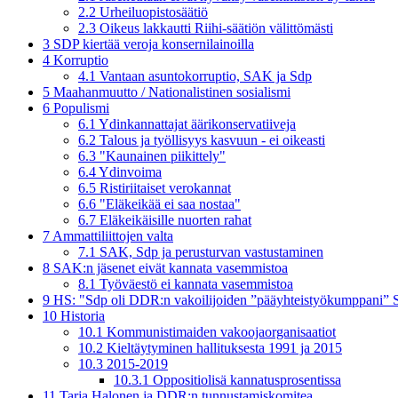
2.2
Urheiluopistosäätiö
2.3
Oikeus lakkautti Riihi-säätiön välittömästi
3
SDP kiertää veroja konsernilainoilla
4
Korruptio
4.1
Vantaan asuntokorruptio, SAK ja Sdp
5
Maahanmuutto / Nationalistinen sosialismi
6
Populismi
6.1
Ydinkannattajat äärikonservatiiveja
6.2
Talous ja työllisyys kasvuun - ei oikeasti
6.3
"Kaunainen piikittely"
6.4
Ydinvoima
6.5
Ristiriitaiset verokannat
6.6
"Eläkeikää ei saa nostaa"
6.7
Eläkeikäisille nuorten rahat
7
Ammattiliittojen valta
7.1
SAK, Sdp ja perusturvan vastustaminen
8
SAK:n jäsenet eivät kannata vasemmistoa
8.1
Työväestö ei kannata vasemmistoa
9
HS: "Sdp oli DDR:n vakoilijoiden ”pääyhteistyö­kumppani” Su
10
Historia
10.1
Kommunistimaiden vakoojaorganisaatiot
10.2
Kieltäytyminen hallituksesta 1991 ja 2015
10.3
2015-2019
10.3.1
Oppositiolisä kannatusprosentissa
11
Tarja Halonen ja DDR:n tunnustamiskomitea