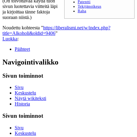
(On toivottavaa käydä tuon
Patentti
sivun luotettavia viitteitä läpi
Tekijänoikeus
Raha
ja kirjoittaa tänne faktoja
suoraan niistä.)
Noudettu kohteesta ”
https://liberalismi.net/w/index.php?
title=Alkoholi&oldid=9406
”
Luokka
:
Päihteet
Navigointivalikko
Sivun toiminnot
Sivu
Keskustelu
Näytä wikiteksti
Historia
Sivun toiminnot
Sivu
Keskustelu