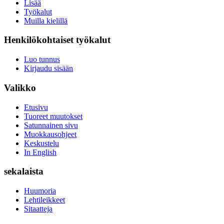
Lisää
Työkalut
Muilla kielillä
Henkilökohtaiset työkalut
Luo tunnus
Kirjaudu sisään
Valikko
Etusivu
Tuoreet muutokset
Satunnainen sivu
Muokkausohjeet
Keskustelu
In English
sekalaista
Huumoria
Lehtileikkeet
Sitaatteja