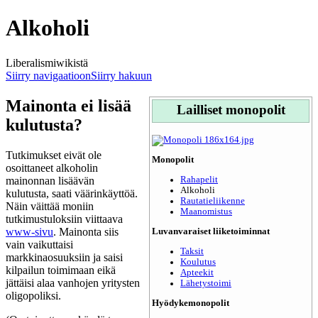
Alkoholi
Liberalismiwikistä
Siirry navigaatioon
Siirry hakuun
Mainonta ei lisää
Lailliset monopolit
kulutusta?
Tutkimukset eivät ole
Monopolit
osoittaneet alkoholin
mainonnan lisäävän
Rahapelit
Alkoholi
kulutusta, saati väärinkäyttöä.
Rautatieliikenne
Näin väittää moniin
Maanomistus
tutkimustuloksiin viittaava
www-sivu
. Mainonta siis
Luvanvaraiset liiketoiminnat
vain vaikuttaisi
Taksit
markkinaosuuksiin ja saisi
Koulutus
kilpailun toimimaan eikä
Apteekit
jättäisi alaa vanhojen yritysten
Lähetystoimi
oligopoliksi.
Hyödykemonopolit