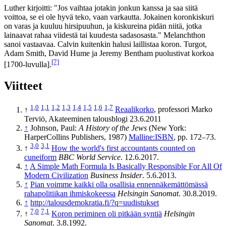
Luther kirjoitti: "Jos vaihtaa jotakin jonkun kanssa ja saa siitä
voittoa, se ei ole hyvä teko, vaan varkautta. Jokainen koronkiskuri
on varas ja kuuluu hirsipuuhun, ja kiskureina pidän niitä, jotka
lainaavat rahaa viidestä tai kuudesta sadasosasta." Melanchthon
sanoi vastaavaa. Calvin kuitenkin halusi laillistaa koron. Turgot,
Adam Smith, David Hume ja Jeremy Bentham puolustivat korkoa
[7]
[1700-luvulla].
Viitteet
1,0
1,1
1,2
1,3
1,4
1,5
1,6
1,7
↑
Reaalikorko
, professori Marko
Terviö, Akateeminen talousblogi 23.6.2011
↑
Johnson, Paul:
A History of the Jews
(New York:
HarperCollins Publishers, 1987)
Malline:ISBN
, pp. 172–73.
3,0
3,1
↑
How the world's first accountants counted on
cuneiform
BBC World Service
. 12.6.2017.
↑
A Simple Math Formula Is Basically Responsible For All Of
Modern Civilization
Business Insider
. 5.6.2013.
↑
Pian voimme kaikki olla osallisia ennen­näkemättömässä
raha­politiikan ihmis­kokeessa
Helsingin Sanomat
. 30.8.2019.
↑
http://talousdemokratia.fi/?q=uudistukset
7,0
7,1
↑
Koron periminen oli pitkään syntiä
Helsingin
Sanomat
. 3.8.1992.