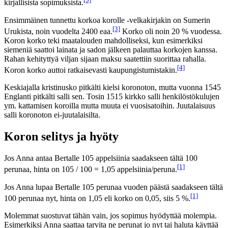
kirjallisista sopimuksista.
Ensimmäinen tunnettu korkoa korolle -velkakirjakin on Sumerin
[3]
Urukista, noin vuodelta 2400 eaa.
Korko oli noin 20 % vuodessa.
Koron korko teki maatalouden mahdolliseksi, kun esimerkiksi
siemeniä saattoi lainata ja sadon jälkeen palauttaa korkojen kanssa.
Rahan kehityttyä viljan sijaan maksu saatettiin suorittaa rahalla.
[4]
Koron korko auttoi ratkaisevasti kaupungistumistakin.
Keskiajalla kristinusko pitkälti kielsi koronoton, mutta vuonna 1545
Englanti pitkälti salli sen. Tosin 1515 kirkko salli henkilöstökulujen
ym. kattamisen koroilla mutta muuta ei vuosisatoihin. Juutalaisuus
salli koronoton ei-juutalaisilta.
Koron selitys ja hyöty
Jos Anna antaa Bertalle 105 appelsiinia saadakseen tältä 100
[1]
perunaa, hinta on 105 / 100 = 1,05 appelsiinia/peruna.
Jos Anna lupaa Bertalle 105 perunaa vuoden päästä saadakseen tältä
[1]
100 perunaa nyt, hinta on 1,05 eli korko on 0,05, siis 5 %.
Molemmat suostuvat tähän vain, jos sopimus hyödyttää molempia.
Esimerkiksi Anna saattaa tarvita ne perunat jo nyt tai haluta käyttää