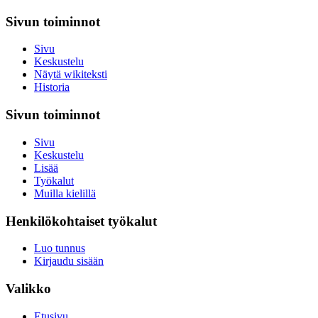
Sivun toiminnot
Sivu
Keskustelu
Näytä wikiteksti
Historia
Sivun toiminnot
Sivu
Keskustelu
Lisää
Työkalut
Muilla kielillä
Henkilökohtaiset työkalut
Luo tunnus
Kirjaudu sisään
Valikko
Etusivu