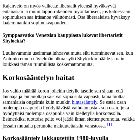
Rajanveto on myös vaikeaa: liberaalit yleensä hyväksyvät
eutanasian ja muun tappo-oikeuden myöntämisen, jos katuessaan
sopimuksen saa irtisanoa välittömästi. Osa liberaaleista hyväksyy
laajemmankin sopimusvapauden.
Symppaavatko Venetsian kauppiasta lukevat libertaristit
Shylockia?
Luultavammin useimmat inhoavat mutta silti tuominnevat sen, kun
Antonio ennen näytelmän alkua sylki Shylockin päälle ja näin
loukkasi tämän ruumiillista koskemattomuutta.
Korkosääntelyn haitat
Jos valtio määrää koron jollekin tietylle tasolle sen sijaan, että
lainaaja ja lainanottaja saisivat sopia siitä vapaasti, tämä tuottaa
samanlaisia ongelmia kuin muukin
hintasääntely
. Se estää osan
molempia osapuolia hyödyttävästä vaihdannasta - sen osan, joka
hyödyttäisi molempia osapuolia vain kielletyllä korkotasolla.
Esimerkiksi tuottoisa pelto voi jäädä ilman siemenperunoita, vaikka
[1]
jossain muualla perunoita makuutettaisiin varastossa.
Korkosääntely lakkautettiin 1980-luvulla