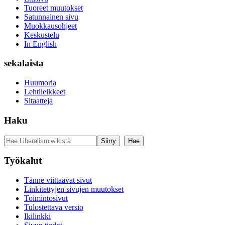
Tuoreet muutokset
Satunnainen sivu
Muokkausohjeet
Keskustelu
In English
sekalaista
Huumoria
Lehtileikkeet
Sitaatteja
Haku
Työkalut
Tänne viittaavat sivut
Linkitettyjen sivujen muutokset
Toimintosivut
Tulostettava versio
Ikilinkki