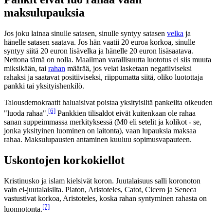
maksulupauksia
Jos joku lainaa sinulle satasen, sinulle syntyy satasen
velka
ja
hänelle satasen saatava. Jos hän vaatii 20 euroa korkoa, sinulle
syntyy siitä 20 euron lisävelka ja hänelle 20 euron lisäsaatava.
Nettona tämä on nolla. Maailman varallisuutta luototus ei siis muuta
miksikään, tai
rahan
määrää, jos velat lasketaan negatiiviseksi
rahaksi ja saatavat positiiviseksi, riippumatta siitä, oliko luotottaja
pankki tai yksityishenkilö.
Talousdemokraatit haluaisivat poistaa yksityisiltä pankeilta oikeuden
[6]
"luoda rahaa".
Pankkien tilisaldot eivät kuitenkaan ole rahaa
sanan suppeimmassa merkityksessä (M0 eli setelit ja kolikot - se,
jonka yksityinen luominen on laitonta), vaan lupauksia maksaa
rahaa. Maksulupausten antaminen kuuluu sopimusvapauteen.
Uskontojen korkokiellot
Kristinusko ja islam kielsivät koron. Juutalaisuus salli koronoton
vain ei-juutalaisilta. Platon, Aristoteles, Catot, Cicero ja Seneca
vastustivat korkoa, Aristoteles, koska rahan syntyminen rahasta on
[7]
luonnotonta.