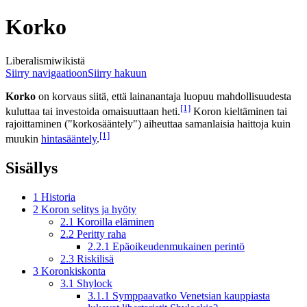
Korko
Liberalismiwikistä
Siirry navigaatioon
Siirry hakuun
Korko
on korvaus siitä, että lainanantaja luopuu mahdollisuudesta
[1]
kuluttaa tai investoida omaisuuttaan heti.
Koron kieltäminen tai
rajoittaminen ("korkosääntely") aiheuttaa samanlaisia haittoja kuin
[1]
muukin
hintasääntely
.
Sisällys
1
Historia
2
Koron selitys ja hyöty
2.1
Koroilla eläminen
2.2
Peritty raha
2.2.1
Epäoikeudenmukainen perintö
2.3
Riskilisä
3
Koronkiskonta
3.1
Shylock
3.1.1
Symppaavatko Venetsian kauppiasta