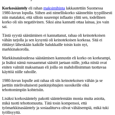
Korkosääntely
eli rahan
maksimihinta
lakkautettiin Suomessa
1980-luvun lopulla. Siihen asti nimelliskorko säänneltiin tyypillisesti
niin matalaksi, että silloin suurempi inflaatio ylitti sen, todellinen
korko oli siis negatiivinen. Siksi aina kannatti ottaa lainaa, jos vain
sai.
Tästä syystä säästäminen ei kannattanut, rahaa oli keinotekoisen
vähän tarjolla ja sen kysyntä oli keinotekoisen korkeaa. Sitä ei
riittänyt läheskään kaikille halukkaille toisin kuin nyt,
markkinakorolla.
Markkinataloudessa säästämisen kannustin eli korko on korkeampi,
ja lisäksi nämä runsaammat säästöt jaetaan niille, jotka niistä ovat
eniten valmiit maksamaan eli joilla on mahdollisimman tuottavaa
käyttöä niille rahoille.
1980-luvun lopulle asti rahaa oli siis keinotekoisen vähän ja se
jaettiin mielivaltaisesti pankinjohtajien suosikeille eikä
tehottomimpiin kohteisiin.
Lisäksi korkosääntely pakotti sääntelemään monia muita asioita,
mikä tuotti tehottomuutta. Tätä tosin kompensoi, että
työmarkkinasääntely ja sosiaaliturva olivat vähäisempiä, mikä tuki
työllisyyttä.