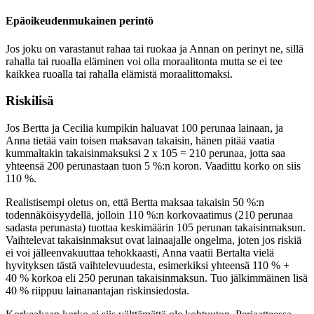
Epäoikeudenmukainen perintö
Jos joku on varastanut rahaa tai ruokaa ja Annan on perinyt ne, sillä
rahalla tai ruoalla eläminen voi olla moraalitonta mutta se ei tee
kaikkea ruoalla tai rahalla elämistä moraalittomaksi.
Riskilisä
Jos Bertta ja Cecilia kumpikin haluavat 100 perunaa lainaan, ja
Anna tietää vain toisen maksavan takaisin, hänen pitää vaatia
kummaltakin takaisinmaksuksi 2 x 105 = 210 perunaa, jotta saa
yhteensä 200 perunastaan tuon 5 %:n koron. Vaadittu korko on siis
110 %.
Realistisempi oletus on, että Bertta maksaa takaisin 50 %:n
todennäköisyydellä, jolloin 110 %:n korkovaatimus (210 perunaa
sadasta perunasta) tuottaa keskimäärin 105 perunan takaisinmaksun.
Vaihtelevat takaisinmaksut ovat lainaajalle ongelma, joten jos riskiä
ei voi jälleenvakuuttaa tehokkaasti, Anna vaatii Bertalta vielä
hyvityksen tästä vaihtelevuudesta, esimerkiksi yhteensä 110 % +
40 % korkoa eli 250 perunan takaisinmaksun. Tuo jälkimmäinen lisä
40 % riippuu lainanantajan riskinsiedosta.