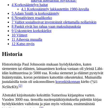
lukevat libertaristit Shylockia?
4
Korkosääntelyn haitat
4.1
Korkosääntely lakkautettiin 1980-luvulla
5
Adam Smith ja korkosääntely
6
Negatiivinen reaalikorko
7
Valtiot sosialisoivat investoinnit olettamalla nollariskin
8
Pankit eivät luo rahaa vaan maksulupauksia
9
Uskontojen korkokiellot
10
Viitteet
11
Aiheesta muualla
12
Katso myös
Historia
Historioitsija Paul Johnsonin mukaan hyödykkeiden, kuten
siementen tai eläinten, lainaaminen korkoa vastaan oli yleistä Lähi-
idän kulttuureissa jo 5000 eaa. Koska siemenet ja eläimet pystyivät
lisääntymään, koron periminen katsottiin oikeutetuksi. Muinaisilla
juutalaisilla tosin oli uskonnollinen
koronkiskonnan
kielto (נשך
[2]
NeSheKh
).
Abstrakti kirjoitustaito keksittiin Sumerissa kirjanpitoa varten.
Vuoden 3000 eaa. tienoilla nuolenpääkirjoituksella pidettiin kirjaa
hyödykkeiden vaihdosta ja pian myös veloista, ensimmäisistä
[3]