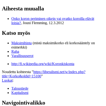
Aiheesta muualla
Onko koron periminen oikein vai ovatko koroilla elävät
loisia?
, Jouni Flemming, 12.3.2012
Katso myös
Maksimihinta
(mistä maksimikorko eli korkosääntely on
esimerkki)
Raha
Varallisuuserot
http://fi.wikipedia.org/wiki/Koronkiskonta
Noudettu kohteesta ”
https://liberalismi.net/w/index.php?
title=Korko&oldid=15100
”
Luokat
:
Taloustiede
Kapitalismi
Navigointivalikko