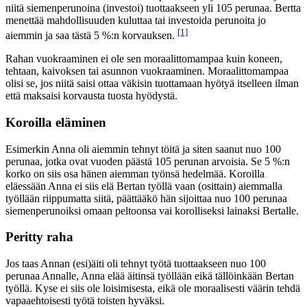
niitä siemenperunoina (investoi) tuottaakseen yli 105 perunaa. Bertta
menettää mahdollisuuden kuluttaa tai investoida perunoita jo
[1]
aiemmin ja saa tästä 5 %:n korvauksen.
Rahan vuokraaminen ei ole sen moraalittomampaa kuin koneen,
tehtaan, kaivoksen tai asunnon vuokraaminen. Moraalittomampaa
olisi se, jos niitä saisi ottaa väkisin tuottamaan hyötyä itselleen ilman
että maksaisi korvausta tuosta hyödystä.
Koroilla eläminen
Esimerkin Anna oli aiemmin tehnyt töitä ja siten saanut nuo 100
perunaa, jotka ovat vuoden päästä 105 perunan arvoisia. Se 5 %:n
korko on siis osa hänen aiemman työnsä hedelmää. Koroilla
eläessään Anna ei siis elä Bertan työllä vaan (osittain) aiemmalla
työllään riippumatta siitä, päättääkö hän sijoittaa nuo 100 perunaa
siemenperunoiksi omaan peltoonsa vai korolliseksi lainaksi Bertalle.
Peritty raha
Jos taas Annan (esi)äiti oli tehnyt työtä tuottaakseen nuo 100
perunaa Annalle, Anna elää äitinsä työllään eikä tällöinkään Bertan
työllä. Kyse ei siis ole loisimisesta, eikä ole moraalisesti väärin tehdä
vapaaehtoisesti työtä toisten hyväksi.