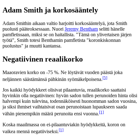
Adam Smith ja korkosääntely
Adam Smithin aikaan valtio harjoitti korkosääntelyä, jota Smith
puolusti pääteoksessaan. Nuori
Jeremy Bentham
selitti hänelle
pamfletissaan, miksi se on haitallista. "Tämä on ylivertaisen järjen
työtä", Smith totesi Benthamin pamfletista "koronkiskonnan
puolustus" ja muutti kantansa.
Negatiivinen reaalikorko
Maaoravien korko on -75 %. Ne löytävät vuoden päästä joka
[5]
neljännen säästämänsä pähkinän syömäkelpoisena.
Jos kaikki hyödykkeet olisivat pilaantuvia, reaalikorko saattaisi
hyvinkin olla negatiivinen: hyvän sadon tullen perunoiden hinta olisi
halvempi kuin tulevina, todennäköisesti huonomman sadon vuosina,
ja siksi ihmiset vaihtaisivat osan perunoistaan lupaukseen saada
[1]
vähän pienempikin määrä perunoita ensi vuonna.
Koska maailmassa on ei-pilaantuviakin hyödykkeitä, koron on
[1]
vaikea mennä negatiiviseksi.