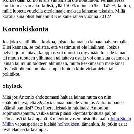
Korkeakaan korko ei siis välttämättä ole kohtuuton. Periaatteessa
kunkin maksama korkolisä, yllä 150 % miinus 5 % = 145 %, kertoo,
millä luotettavuudella ottolainaaja maksaa lainansa takaisin. Millä
korolla sinä olisit lainannut Kreikalle rahaa vuonna 2012?
Koronkiskonta
Jos joku vaatii liikaa korkoa, toisten kannattaa lainata halvemmalla.
Ellei kannata, se todistaa, että vaatimus ei ole liiallinen. Joskus
tietysti joku taitava kauppias voi onnistua myymään toiselle lainan
tai muun tuotteen ylihintaan tai taitava ostaja voi onnistua ostamaan
lainan tai muun tuotteen alihintaan, mutta keskimäärin markkinat
löytävät oikeudenmukaisempia hintoja kuin virkamiehet tai
poliitikot.
Shylock
Mitä jos Antonio ehdottomasti haluaa lainan mutta on niin
epäluotettava, että
Shylock
lainaa hänelle vain jos Antonio panee
päänsä pantiksi? Osa liberaaleistakin rajoittaisi Antonion
sopimusvapautta, vaikka tämä pitäisi käyttötarkoitusta paljon
elämäänsä tärkeämpänä. Kuitenkin vasemmistoliberaalin
John Stuart
Millin
vapausperiaate kieltää
holhouksen
, tämänkin. Ja jotkin asiat
ovat elämää tärkeämpiä.