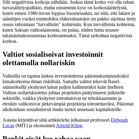
Silti negatiivisia korkoja nähdään. Joskus tämä korko voi olla rahan
turvasäilytyspalkkio, mutta useammin kyse on korkosääntelystä,
kuten ennen 1980-luvun loppua Suomessakin, tai siitä, että lakien ja
sääntöjen vuoksi esimerkiksi eläkerahastojen on pakko sijoittaa tietty
osuus rahoistaan "turvallisiin" kohteisiin. Kun turvallisista kohteista,
kuten Saksan valtionlainoista, on pulaa, niiden hinta nousee
takaisinmaksusummaa korkeammaksi. Tämä tarkoittaa negatiivista
korkoa.
Valtiot sosialisoivat investoinnit
olettamalla nollariskin
Valtioilla on tapana laskea investointiensa pääomakustannuksiksi
lainakorkonsa ilman riskilisää. Samalla valtiot tekevät Basel-
säännöksillä yksityiset lainat paljon kalliimmiksi kuin itselleen.
Valtion nollariskioletus johtaa projektien päätymiseen julkiselle
sektorille, vaikka yksityiset toteuttaisivat ne tehokkaammin ja
etenkin valikoisivat järkevämpiä projekteja toteutettaviksi. Pääomat
allokoidaan sosialistisesti mutta tuotot annetaan kapitalisteille.
Asiasta kirjoittivat siitä artikkeleita julkaissut professori
Deborah
Lucas
(MIT) ja ekonomisti
Arnold Kling
.
Pankit eivät luo rahaa vaan