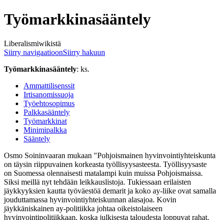
Työmarkkinasääntely
Liberalismiwikistä
Siirry navigaatioon
Siirry hakuun
Työmarkkinasääntely
: ks.
Ammattilisenssit
Irtisanomissuoja
Työehtosopimus
Palkkasääntely
Työmarkkinat
Minimipalkka
Sääntely
Osmo Soininvaaran mukaan "Pohjoismainen hyvinvointiyhteiskunta
on täysin riippuvainen korkeasta työllisyysasteesta. Työllisyysaste
on Suomessa olennaisesti matalampi kuin muissa Pohjoismaissa.
Siksi meillä nyt tehdään leikkauslistoja. Tukiessaan erilaisten
jäykkyyksien kautta työväestöä demarit ja koko ay-liike ovat samalla
jouduttamassa hyvinvointiyhteiskunnan alasajoa. Kovin
jäykkäniskainen ay-politiikka johtaa oikeistolaiseen
hyvinvointipolitiikkaan, koska julkisesta taloudesta loppuvat rahat.