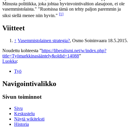
Minusta politiikka, joka johtaa hyvinvointivaltion alasajoon, ei ole
vasemmistolaista." "Ruotsissa tämä on tehty paljon paremmin ja
[1]
siksi siellä menee niin hyvin."
Viitteet
↑
Vasemmistolainen strategia?
, Osmo Soininvaara 18.5.2015.
Noudettu kohteesta ”
https://liberalismi.net/w/index.php?
title=Työmarkkinasääntely&oldid=14088
”
Luokka
:
Työ
Navigointivalikko
Sivun toiminnot
Sivu
Keskustelu
Näytä wikiteksti
Historia