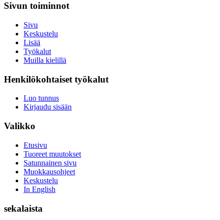
Sivun toiminnot
Sivu
Keskustelu
Lisää
Työkalut
Muilla kielillä
Henkilökohtaiset työkalut
Luo tunnus
Kirjaudu sisään
Valikko
Etusivu
Tuoreet muutokset
Satunnainen sivu
Muokkausohjeet
Keskustelu
In English
sekalaista