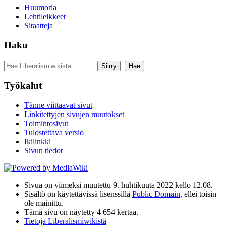
Huumoria
Lehtileikkeet
Sitaatteja
Haku
Työkalut
Tänne viittaavat sivut
Linkitettyjen sivujen muutokset
Toimintosivut
Tulostettava versio
Ikilinkki
Sivun tiedot
Sivua on viimeksi muutettu 9. huhtikuuta 2022 kello 12.08.
Sisältö on käytettävissä lisenssillä
Public Domain
, ellei toisin
ole mainittu.
Tämä sivu on näytetty 4 654 kertaa.
Tietoja Liberalismiwikistä