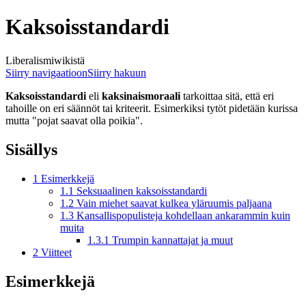
Kaksoisstandardi
Liberalismiwikistä
Siirry navigaatioon
Siirry hakuun
Kaksoisstandardi
eli
kaksinaismoraali
tarkoittaa sitä, että eri
tahoille on eri säännöt tai kriteerit. Esimerkiksi tytöt pidetään kurissa
mutta "pojat saavat olla poikia".
Sisällys
1
Esimerkkejä
1.1
Seksuaalinen kaksoisstandardi
1.2
Vain miehet saavat kulkea yläruumis paljaana
1.3
Kansallispopulisteja kohdellaan ankarammin kuin
muita
1.3.1
Trumpin kannattajat ja muut
2
Viitteet
Esimerkkejä