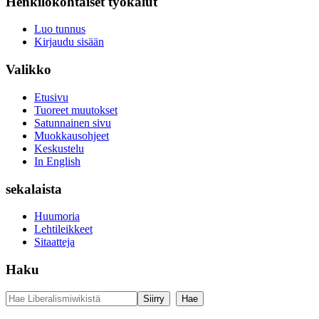
Henkilökohtaiset työkalut
Luo tunnus
Kirjaudu sisään
Valikko
Etusivu
Tuoreet muutokset
Satunnainen sivu
Muokkausohjeet
Keskustelu
In English
sekalaista
Huumoria
Lehtileikkeet
Sitaatteja
Haku