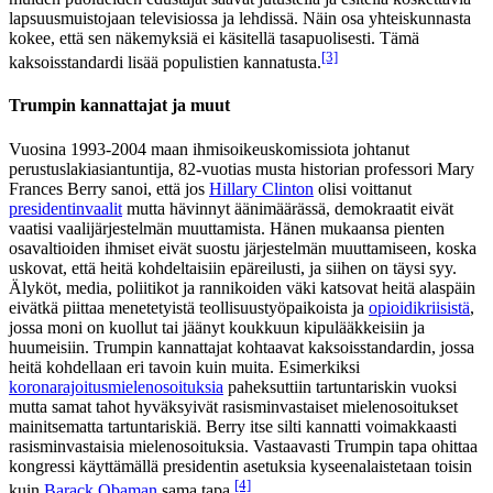
lapsuusmuistojaan televisiossa ja lehdissä. Näin osa yhteiskunnasta
kokee, että sen näkemyksiä ei käsitellä tasapuolisesti. Tämä
[3]
kaksoisstandardi lisää populistien kannatusta.
Trumpin kannattajat ja muut
Vuosina 1993-2004 maan ihmisoikeuskomissiota johtanut
perustuslakiasiantuntija, 82-vuotias musta historian professori Mary
Frances Berry sanoi, että jos
Hillary Clinton
olisi voittanut
presidentinvaalit
mutta hävinnyt äänimäärässä, demokraatit eivät
vaatisi vaalijärjestelmän muuttamista. Hänen mukaansa pienten
osavaltioiden ihmiset eivät suostu järjestelmän muuttamiseen, koska
uskovat, että heitä kohdeltaisiin epäreilusti, ja siihen on täysi syy.
Älyköt, media, poliitikot ja rannikoiden väki katsovat heitä alaspäin
eivätkä piittaa menetetyistä teollisuustyöpaikoista ja
opioidikriisistä
,
jossa moni on kuollut tai jäänyt koukkuun kipulääkkeisiin ja
huumeisiin. Trumpin kannattajat kohtaavat
kaksoisstandardin
, jossa
heitä kohdellaan eri tavoin kuin muita. Esimerkiksi
koronarajoitusmielenosoituksia
paheksuttiin tartuntariskin vuoksi
mutta samat tahot hyväksyivät rasisminvastaiset mielenosoitukset
mainitsematta tartuntariskiä. Berry itse silti kannatti voimakkaasti
rasisminvastaisia mielenosoituksia. Vastaavasti Trumpin tapa ohittaa
kongressi käyttämällä presidentin asetuksia kyseenalaistetaan toisin
[4]
kuin
Barack Obaman
sama tapa.