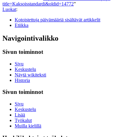
title=Kaksoisstandardi&oldid=14772
”
Luokat
:
Kotoistettuja päivämääriä sisältävät artikkelit
Etiikka
Navigointivalikko
Sivun toiminnot
Sivu
Keskustelu
Näytä wikiteksti
Historia
Sivun toiminnot
Sivu
Keskustelu
Lisää
Työkalut
Muilla kielillä