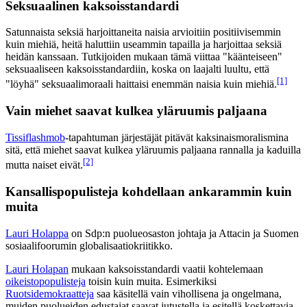
Seksuaalinen kaksoisstandardi
Satunnaista seksiä harjoittaneita naisia arvioitiin positiivisemmin
kuin miehiä, heitä haluttiin useammin tapailla ja harjoittaa seksiä
heidän kanssaan. Tutkijoiden mukaan tämä viittaa "käänteiseen"
seksuaaliseen kaksoisstandardiin, koska on laajalti luultu, että
[1]
"löyhä" seksuaalimoraali haittaisi enemmän naisia kuin miehiä.
Vain miehet saavat kulkea yläruumis paljaana
Tissiflashmob
-tapahtuman järjestäjät pitävät kaksinaismoralismina
sitä, että miehet saavat kulkea yläruumis paljaana rannalla ja kaduilla
[2]
mutta naiset eivät.
Kansallispopulisteja kohdellaan ankarammin kuin
muita
Lauri Holappa
on Sdp:n puolueosaston johtaja ja Attacin ja Suomen
sosiaalifoorumin globalisaatiokriitikko.
Lauri Holapan
mukaan kaksoisstandardi vaatii kohtelemaan
oikeistopopulisteja
toisin kuin muita. Esimerkiksi
Ruotsidemokraatteja
saa käsitellä vain vihollisena ja ongelmana,
muiden puolueiden edustajat saavat jutustella ja esitellä koskettavia