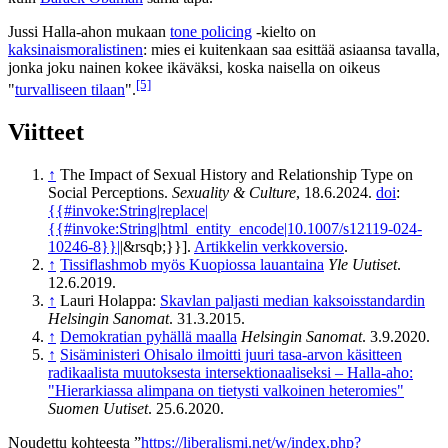
Jussi Halla-ahon mukaan
tone policing
-kielto on
kaksinaismoralistinen
: mies ei kuitenkaan saa esittää asiaansa tavalla,
jonka joku nainen kokee ikäväksi, koska naisella on oikeus
[5]
"
turvalliseen tilaan
".
Viitteet
↑
The Impact of Sexual History and Relationship Type on
Social Perceptions.
Sexuality & Culture
, 18.6.2024.
doi
:
{{#invoke:String|replace|
{{#invoke:String|html_entity_encode|10.1007/s12119-024-
10246-8}}|
|&rsqb;}}].
Artikkelin verkkoversio
.
↑
Tissiflashmob myös Kuopiossa lauantaina
Yle Uutiset
.
12.6.2019.
↑
Lauri Holappa:
Skavlan paljasti median kaksoisstandardin
Helsingin Sanomat
. 31.3.2015.
↑
Demokratian pyhällä maalla
Helsingin Sanomat
. 3.9.2020.
↑
Sisäministeri Ohisalo ilmoitti juuri tasa-arvon käsitteen
radikaalista muutoksesta intersektionaaliseksi – Halla-aho:
"Hierarkiassa alimpana on tietysti valkoinen heteromies"
Suomen Uutiset
. 25.6.2020.
Noudettu kohteesta ”
https://liberalismi.net/w/index.php?