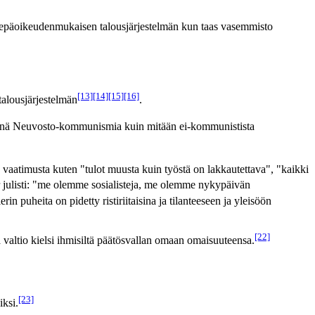
i epäoikeudenmukaisen talousjärjestelmän kun taas vasemmisto
[13]
[14]
[15]
[16]
alousjärjestelmän
.
pänä Neuvosto-kommunismia kuin mitään ei-kommunistista
tä vaatimusta kuten "tulot muusta kuin työstä on lakkautettava", "kaikki
er julisti: "me olemme sosialisteja, me olemme nykypäivän
erin puheita on pidetty ristiriitaisina ja tilanteeseen ja yleisöön
[22]
 valtio kielsi ihmisiltä päätösvallan omaan omaisuuteensa.
[23]
iksi.