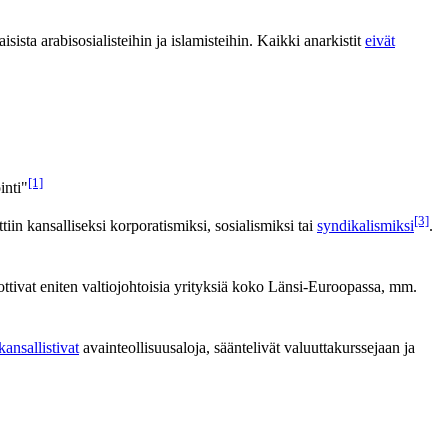
ista arabisosialisteihin ja islamisteihin. Kaikki anarkistit
eivät
[1]
inti"
[3]
ttiin kansalliseksi korporatismiksi, sosialismiksi tai
syndikalismiksi
.
 tuottivat eniten valtiojohtoisia yrityksiä koko Länsi-Euroopassa, mm.
kansallistivat
avainteollisuusaloja, sääntelivät valuuttakurssejaan ja