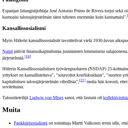
Espanjan falangistijohtaja José Antonio Primo de Rivera torjui sekä oik
kumoaisi talousjärjestelmän siten tuhoten enemmän kuin kannattaisi".
Kansallissosialismi
Myös Hitlerin kansallissosialistit tavoittelivat vielä 1930-luvun alkupu
Natsit
pitivät finanssikapitalismia juutalaisten loismaisena salajuonena
[18]
järjestelmää.
Hitlerin Kansallissosialistisen työväenpuolueen (NSDAP) 25-kohtaine
yritykset on kansallistettava", "sotavoitot konfiskoidaan", "suurten yr
[21]
kapitalistisen talousjärjestelmän vihollisia",
mutta hän korosti, ette
sovitettuina.
Taloustieteilijä
Ludwig von Mises
sanoi, että fasismi oli
kollektivistist
Muita
Pankkiirisosialismi
on toimittaja Martti Valkosen termi sille, et