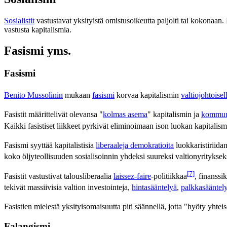
Sosialistit
vastustavat yksityistä omistusoikeutta paljolti tai kokonaan.
vastusta kapitalismia.
Fasismi yms.
Fasismi
Benito Mussolinin
mukaan
fasismi
korvaa kapitalismin
valtiojohtoisel
Fasistit määrittelivät olevansa "
kolmas asema
" kapitalismin ja
kommun
Kaikki fasistiset liikkeet pyrkivät eliminoimaan ison luokan kapitalis
Fasismi syyttää kapitalistisia
liberaaleja demokratioita
luokkaristiriida
koko öljyteollisuuden sosialisoinnin yhdeksi suureksi valtionyrityksek
[7]
Fasistit vastustivat talousliberaalia
laissez-faire
-politiikkaa
, finanssi
tekivät massiivisia valtion investointeja,
hintasääntelyä
,
palkkasääntel
Fasistien mielestä yksityisomaisuutta piti säännellä, jotta "hyöty yhtei
Falangismi