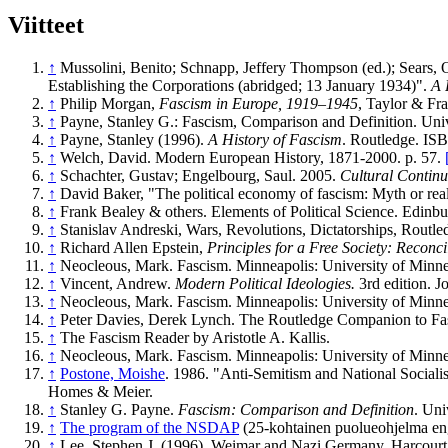
Viitteet
↑
Mussolini, Benito; Schnapp, Jeffery Thompson (ed.); Sears, 
Establishing the Corporations (abridged; 13 January 1934)".
A 
↑
Philip Morgan,
Fascism in Europe, 1919–1945
, Taylor & Fra
↑
Payne, Stanley G.: Fascism, Comparison and Definition. Un
↑
Payne, Stanley (1996).
A History of Fascism
. Routledge. IS
↑
Welch, David. Modern European History, 1871-2000. p. 57.
↑
Schachter, Gustav; Engelbourg, Saul. 2005.
Cultural Continu
↑
David Baker, "The political economy of fascism: Myth or real
↑
Frank Bealey & others. Elements of Political Science. Edinbu
↑
Stanislav Andreski, Wars, Revolutions, Dictatorships, Routl
↑
Richard Allen Epstein,
Principles for a Free Society: Recon
↑
Neocleous, Mark. Fascism. Minneapolis: University of Minnes
↑
Vincent, Andrew.
Modern Political Ideologies.
3rd edition. J
↑
Neocleous, Mark. Fascism. Minneapolis: University of Minnes
↑
Peter Davies, Derek Lynch. The Routledge Companion to Fas
↑
The Fascism Reader by Aristotle A. Kallis.
↑
Neocleous, Mark. Fascism. Minneapolis: University of Minnes
↑
Postone, Moishe
. 1986. "Anti-Semitism and National Social
Homes & Meier.
↑
Stanley G. Payne.
Fascism: Comparison and Definition
. Uni
↑
The program of the NSDAP
(25-kohtainen puolueohjelma en
↑
Lee, Stephen J. (1996), Weimar and Nazi Germany, Harcour