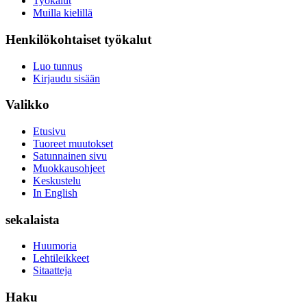
Työkalut
Muilla kielillä
Henkilökohtaiset työkalut
Luo tunnus
Kirjaudu sisään
Valikko
Etusivu
Tuoreet muutokset
Satunnainen sivu
Muokkausohjeet
Keskustelu
In English
sekalaista
Huumoria
Lehtileikkeet
Sitaatteja
Haku