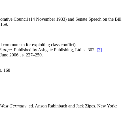
orporative Council (14 November 1933) and Senate Speech on the Bill
–159.
nd communism for exploiting class conflict).
Europe.
Published by Ashgate Publishing, Ltd. s. 302.
[2]
 June 2006 , s. 227–250.
p. 168
n West Germany
, ed. Anson Rabinbach and Jack Zipes. New York: