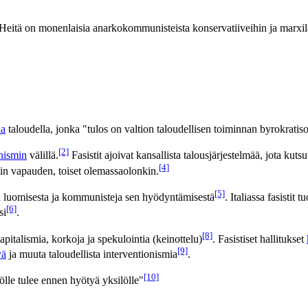
 Heitä on monenlaisia anarkokommunisteista konservatiiveihin ja marxilais
la
taloudella, jonka "tulos on valtion taloudellisen toiminnan byrokratiso
[2]
ismin
välillä.
Fasistit ajoivat kansallista talousjärjestelmää, jota kutsu
[4]
min vapauden, toiset olemassaolonkin.
[5]
n luomisesta ja kommunisteja sen hyödyntämisestä
. Italiassa fasistit
[6]
si
.
[8]
kapitalismia, korkoja ja spekulointia (keinottelu)
. Fasistiset hallitukset
[9]
yä
ja muuta taloudellista interventionismia
.
[10]
sölle tulee ennen hyötyä yksilölle"