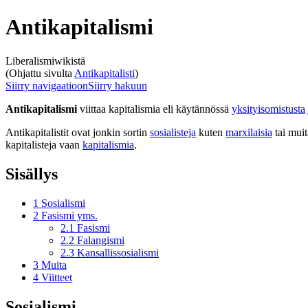
Antikapitalismi
Liberalismiwikistä
(Ohjattu sivulta
Antikapitalisti
)
Siirry navigaatioon
Siirry hakuun
Antikapitalismi
viittaa kapitalismia eli käytännössä
yksityisomistusta
Antikapitalistit ovat jonkin sortin
sosialisteja
kuten
marxilaisia
tai muit
kapitalisteja vaan
kapitalismia
.
Sisällys
1
Sosialismi
2
Fasismi yms.
2.1
Fasismi
2.2
Falangismi
2.3
Kansallissosialismi
3
Muita
4
Viitteet
Sosialismi