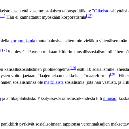
eistolaisen että vasemmistolaisen talouspolitiikan: "
Oikeisto
säilyttäis
[11]
[12]
Hän ei kannattanut myöskään korporatismia
.
olella
korporatismia
mutta halusivat sittemmin vieläkin yhtenäisemmän t
[17]
.
Stanley G. Paynen mukaan Hitlerin kansallissosialismi oli lähem
[19]
n kansallissosialistinen puolueohjelma
esitti 10 sosialismille läheis
[20]
itysten voitot jaetaan, "laajennetaan eläkkeitä", "maareformi")
. Hitl
i hänen sosialisminsa ole
marxilaista
sosialismia, jota hän vastusti, ja Hitl
a
ja antikapitalistista. Yksityissestä omistusoikeudesta tuli
illuusio
, koska
tä pankkiirit pyrkivät sosialisoimaan tappionsa veronmaksajien maksettav