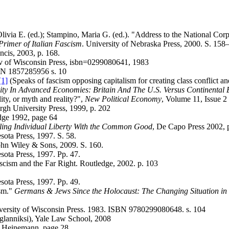
Olivia E. (ed.); Stampino, Maria G. (ed.). "Address to the National C
Primer of Italian Fascism
. University of Nebraska Press, 2000. S. 158
ncis, 2003, p. 168.
iv of Wisconsin Press, isbn=0299080641, 1983
BN 1857285956 s. 10
[1]
(Speaks of fascism opposing capitalism for creating class conflict a
ity In Advanced Economies: Britain And The U.S. Versus Continental 
ity, or myth and reality?",
New Political Economy
, Volume 11, Issue 2
rgh University Press, 1999, p. 202
edge 1992, page 64
ciling Individual Liberty With the Common Good
, De Capo Press 2002, 
ota Press, 1997. S. 58.
ohn Wiley & Sons, 2009. S. 160.
ota Press, 1997. Pp. 47.
cism and the Far Right. Routledge, 2002. p. 103
ota Press, 1997. Pp. 49.
ism."
Germans & Jews Since the Holocaust: The Changing Situation i
versity of Wisconsin Press. 1983. ISBN 9780299080648. s. 104
glanniksi), Yale Law School, 2008
t Heinemann, page 28