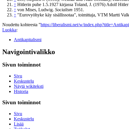
↑
Hitlerin puhe 1.5.1927 kirjassa Toland, J. (1976) Adolf Hitl
↑
von Mises, Ludwig.
Socialism
1951.
↑
"Eurovyöhyke käy sisällissotaa", toimittaja, VTM Martti Va
Noudettu kohteesta ”
https://liberalismi.net/w/index.php?title=Antika
Luokka
:
Antikapitalismi
Navigointivalikko
Sivun toiminnot
Sivu
Keskustelu
Näytä wikiteksti
Historia
Sivun toiminnot
Sivu
Keskustelu
Lisää