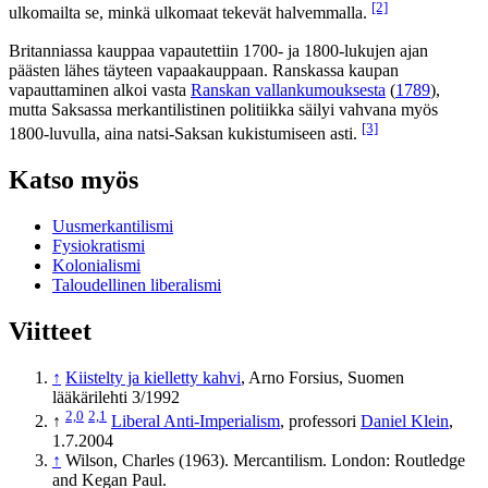
[2]
ulkomailta se, minkä ulkomaat tekevät halvemmalla.
Britanniassa kauppaa vapautettiin 1700- ja 1800-lukujen ajan
päästen lähes täyteen vapaakauppaan. Ranskassa kaupan
vapauttaminen alkoi vasta
Ranskan vallankumouksesta
(
1789
),
mutta Saksassa merkantilistinen politiikka säilyi vahvana myös
[3]
1800-luvulla, aina natsi-Saksan kukistumiseen asti.
Katso myös
Uusmerkantilismi
Fysiokratismi
Kolonialismi
Taloudellinen liberalismi
Viitteet
↑
Kiistelty ja kielletty kahvi
, Arno Forsius, Suomen
lääkärilehti 3/1992
2,0
2,1
↑
Liberal Anti-Imperialism
, professori
Daniel Klein
,
1.7.2004
↑
Wilson, Charles (1963). Mercantilism. London: Routledge
and Kegan Paul.