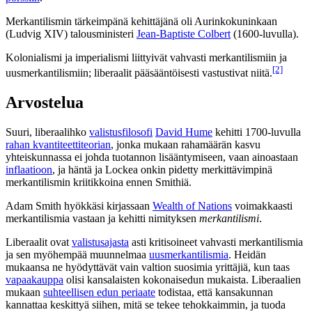
Merkantilismin tärkeimpänä kehittäjänä oli Aurinkokuninkaan
(Ludvig XIV) talousministeri
Jean-Baptiste Colbert
(1600-luvulla).
Kolonialismi ja imperialismi liittyivät vahvasti merkantilismiin ja
[2]
uusmerkantilismiin; liberaalit pääsääntöisesti vastustivat niitä.
Arvostelua
Suuri, liberaalihko
valistusfilosofi
David Hume
kehitti 1700-luvulla
rahan kvantiteettiteorian
, jonka mukaan rahamäärän kasvu
yhteiskunnassa ei johda tuotannon lisääntymiseen, vaan ainoastaan
inflaatioon
, ja häntä ja Lockea onkin pidetty merkittävimpinä
merkantilismin kriitikkoina ennen Smithiä.
Adam Smith hyökkäsi kirjassaan
Wealth of Nations
voimakkaasti
merkantilismia vastaan ja kehitti nimityksen
merkantilismi
.
Liberaalit ovat
valistusajasta
asti kritisoineet vahvasti merkantilismia
ja sen myöhempää muunnelmaa
uusmerkantilismia
. Heidän
mukaansa ne hyödyttävät vain valtion suosimia yrittäjiä, kun taas
vapaakauppa
olisi kansalaisten kokonaisedun mukaista. Liberaalien
mukaan
suhteellisen edun periaate
todistaa, että kansakunnan
kannattaa keskittyä siihen, mitä se tekee tehokkaimmin, ja tuoda