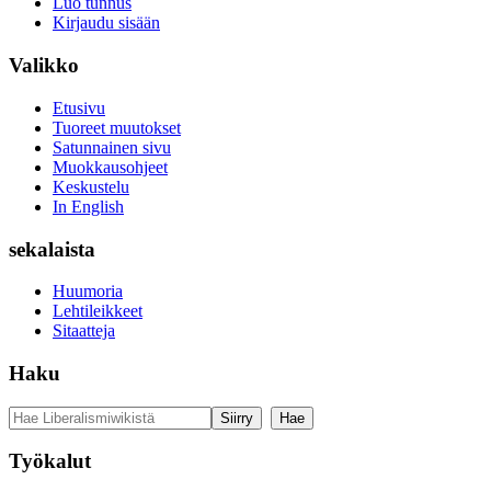
Luo tunnus
Kirjaudu sisään
Valikko
Etusivu
Tuoreet muutokset
Satunnainen sivu
Muokkausohjeet
Keskustelu
In English
sekalaista
Huumoria
Lehtileikkeet
Sitaatteja
Haku
Työkalut