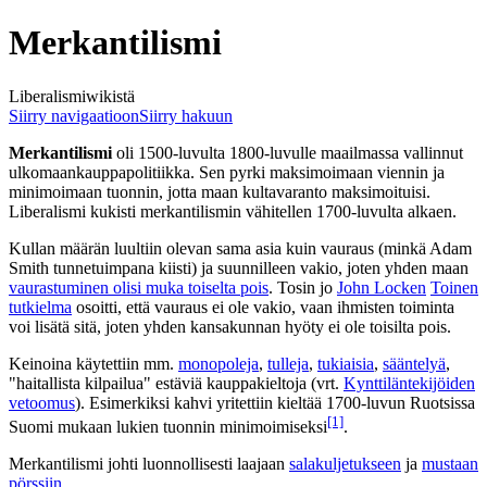
Merkantilismi
Liberalismiwikistä
Siirry navigaatioon
Siirry hakuun
Merkantilismi
oli 1500-luvulta 1800-luvulle maailmassa vallinnut
ulkomaankauppapolitiikka. Sen pyrki maksimoimaan viennin ja
minimoimaan tuonnin, jotta maan kultavaranto maksimoituisi.
Liberalismi kukisti merkantilismin vähitellen 1700-luvulta alkaen.
Kullan määrän luultiin olevan sama asia kuin vauraus (minkä Adam
Smith tunnetuimpana kiisti) ja suunnilleen vakio, joten yhden maan
vaurastuminen olisi muka toiselta pois
. Tosin jo
John Locken
Toinen
tutkielma
osoitti, että vauraus ei ole vakio, vaan ihmisten toiminta
voi lisätä sitä, joten yhden kansakunnan hyöty ei ole toisilta pois.
Keinoina käytettiin mm.
monopoleja
,
tulleja
,
tukiaisia
,
sääntelyä
,
"haitallista kilpailua" estäviä kauppakieltoja (vrt.
Kynttiläntekijöiden
vetoomus
). Esimerkiksi kahvi yritettiin kieltää 1700-luvun Ruotsissa
[1]
Suomi mukaan lukien tuonnin minimoimiseksi
.
Merkantilismi johti luonnollisesti laajaan
salakuljetukseen
ja
mustaan
pörssiin
.