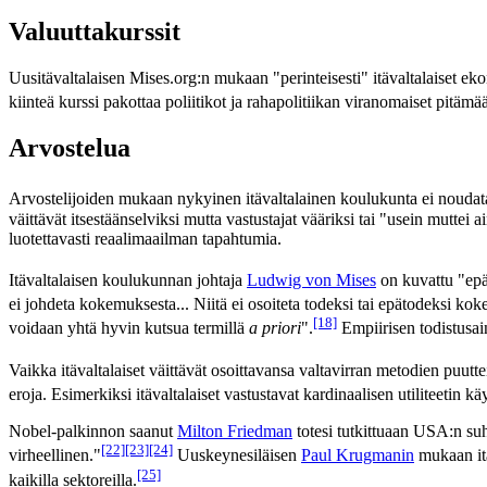
Valuuttakurssit
Uusitävaltalaisen Mises.org:n mukaan "perinteisesti" itävaltalaiset eko
kiinteä kurssi pakottaa poliitikot ja rahapolitiikan viranomaiset pitäm
Arvostelua
Arvostelijoiden mukaan nykyinen itävaltalainen koulukunta ei noudata 
väittävät itsestäänselviksi mutta vastustajat vääriksi tai "usein muttei
luotettavasti reaalimaailman tapahtumia.
Itävaltalaisen koulukunnan johtaja
Ludwig von Mises
on kuvattu "epäti
ei johdeta kokemuksesta... Niitä ei osoiteta todeksi tai epätodeksi kok
[18]
voidaan yhtä hyvin kutsua termillä
a priori
".
Empiirisen todistusaine
Vaikka itävaltalaiset väittävät osoittavansa valtavirran metodien puutte
eroja. Esimerkiksi itävaltalaiset vastustavat kardinaalisen utiliteetin kä
Nobel-palkinnon saanut
Milton Friedman
totesi tutkittuaan USA:n suh
[22]
[23]
[24]
virheellinen."
Uuskeynesiläisen
Paul Krugmanin
mukaan itä
[25]
kaikilla sektoreilla.