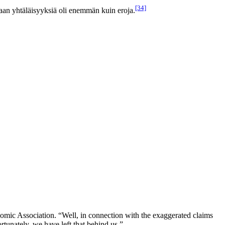
[34]
kaan yhtäläisyyksiä oli enemmän kuin eroja.
mic Association. “Well, in connection with the exaggerated claims
rtunately, we have left that behind us.”