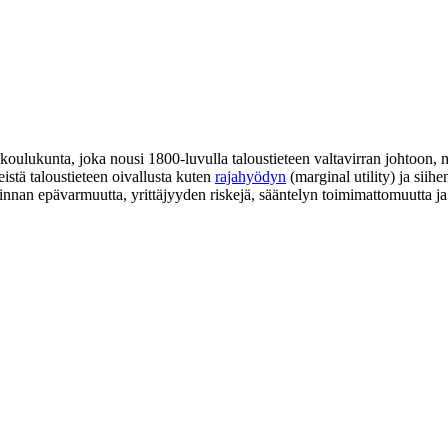
 koulukunta, joka nousi 1800-luvulla taloustieteen valtavirran johtoon, 
istä taloustieteen oivallusta kuten
rajahyödyn
(marginal utility) ja siih
nnan epävarmuutta, yrittäjyyden riskejä, sääntelyn toimimattomuutta ja