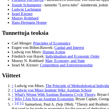
Joseph Schumpeter
- tunnettu "Luova tuho" -käsitteestä, joskin 
Ludwig Lachmann
Israel Kirzner
Murray Rothbard
Hans-Hermann Hoppe
Tunnettuja teoksia
Carl Menger:
Principles of Economics
Eugen von Böhm-Bawerk:
Capital and Interest
Ludwig von Mises:
Human Action
Friedrich von Hayek:
Individualism and Economic Order
Murray N. Rothbard:
Man, Economy, and State
Israel M. Kirzner:
Competition and Entrepreneurship
Viitteet
↑
Ludwig von Mises.
The Principle of Methodological Individ
↑
Ludwin von Mises Institute Wiki: Austrian School
↑
What's Wrong With Austrian Business Cycle Theory
, Bryan 
↑
Why I Am Not an Austrian Economist
, Bryan Caplan, Georg
5,0
5,1
↑
Samuelson, Paul A. (Sep 1964). "Theory and Realism
that used to be made in economics for the power of deduction and 