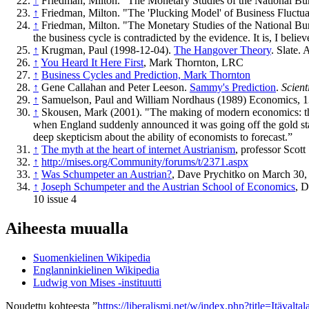
↑
Friedman, Milton. "The Monetary Studies of the National Bu
↑
Friedman, Milton. "The 'Plucking Model' of Business Fluctua
↑
Friedman, Milton. "The Monetary Studies of the National Bu
the business cycle is contradicted by the evidence. It is, I believe
↑
Krugman, Paul (1998-12-04).
The Hangover Theory
. Slate.
↑
You Heard It Here First
, Mark Thornton, LRC
↑
Business Cycles and Prediction, Mark Thornton
↑
Gene Callahan and Peter Leeson.
Sammy's Prediction
.
Scien
↑
Samuelson, Paul and William Nordhaus (1989) Economics, 
↑
Skousen, Mark (2001). "The making of modern economics: the 
when England suddenly announced it was going off the gold st
deep skepticism about the ability of economists to forecast.”
↑
The myth at the heart of internet Austrianism
, professor Scot
↑
http://mises.org/Community/forums/t/2371.aspx
↑
Was Schumpeter an Austrian?
, Dave Prychitko on March 30,
↑
Joseph Schumpeter and the Austrian School of Economics
, D
10 issue 4
Aiheesta muualla
Suomenkielinen Wikipedia
Englanninkielinen Wikipedia
Ludwig von Mises -instituutti
Noudettu kohteesta ”
https://liberalismi.net/w/index.php?title=Itäval