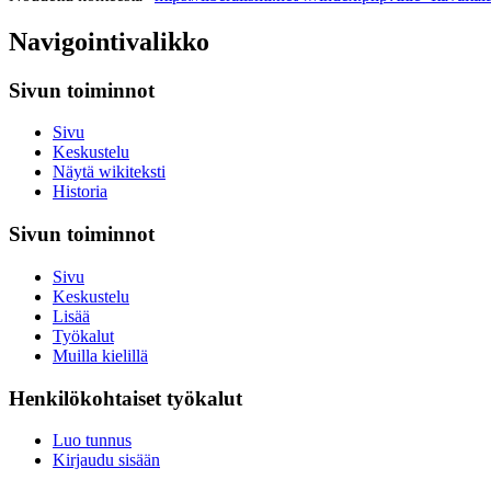
Navigointivalikko
Sivun toiminnot
Sivu
Keskustelu
Näytä wikiteksti
Historia
Sivun toiminnot
Sivu
Keskustelu
Lisää
Työkalut
Muilla kielillä
Henkilökohtaiset työkalut
Luo tunnus
Kirjaudu sisään