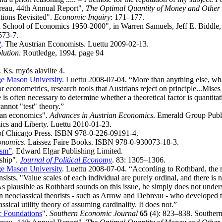
reau, 44th Annual Report",
The Optimal Quantity of Money and Other
tions Revisited".
Economic Inquiry
: 171–177.
an School of Economics 1950-2000", in Warren Samuels, Jeff E. Biddle
573-7.
?
. The Austrian Economists. Luettu 2009-02-13.
lution
. Routledge, 1994. page 94
. Ks. myös alaviite 4.
e Mason University
. Luettu 2008-07-04. “More than anything else, wha
 or econometrics, research tools that Austrians reject on principle...Mi
e is often necessary to determine whether a theoretical factor is quantita
cannot "test" theory.”
ian economics".
Advances in Austrian Economics
. Emerald Group Publ
ics and Liberty. Luettu 2010-01-23.
 of Chicago Press. ISBN 978-0-226-09191-4.
onomics
. Laissez Faire Books. ISBN 978-0-930073-18-3.
ism”
. Edward Elgar Publishing Limited.
ship".
Journal of Political Economy
. 83: 1305–1306.
e Mason University
. Luettu 2008-07-04. “According to Rothbard, the m
insists, "Value scales of each individual are purely ordinal, and there 
As plausible as Rothbard sounds on this issue, he simply does not unders
rn neoclassical theorists - such as Arrow and Debreau - who developed th
ssical utility theory of assuming cardinality. It does not.”
ic Foundations
".
Southern Economic Journal
65
(4): 823–838. Souther