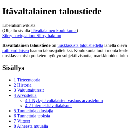
Itävaltalainen taloustiede
Liberalismiwikistä
(Ohjattu sivulta
Itävaltalainen koulukunta
)
Siirry navigaatioon
Siirry hakuun
Itävaltalainen taloustiede
on
uusklassista taloustiedettä
lähellä oleva
rothbardilaisen
haaran talousajatteluksi. Koulukunta tuotti monta keske
uusklassismista poiketen hyödyn subjektiivisuutta, markkinoiden toimi
Sisällys
1
Tieteenteoria
2
Historia
3
Valuuttakurssit
4
Arvostelua
4.1
Nykyitävaltalaisten vastaus arvosteluun
4.2
Internet-itävaltalaisuus
5
Tunnettuja edustajia
6
Tunnettuja teoksia
7
Viitteet
8
Aiheesta muualla