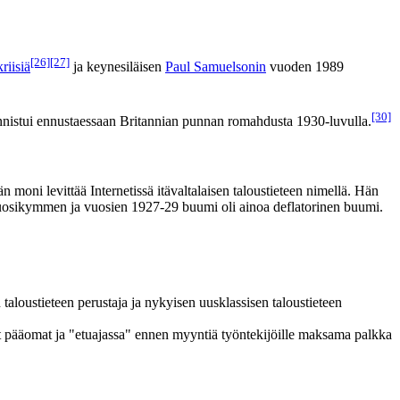
[26]
[27]
riisiä
ja keynesiläisen
Paul Samuelsonin
vuoden 1989
[30]
nistui ennustaessaan Britannian punnan romahdusta 1930-luvulla.
än moni levittää Internetissä itävaltalaisen taloustieteen nimellä. Hän
 vuosikymmen ja vuosien 1927-29 buumi oli ainoa deflatorinen buumi.
taloustieteen perustaja ja nykyisen uusklassisen taloustieteen
ät pääomat ja "etuajassa" ennen myyntiä työntekijöille maksama palkka