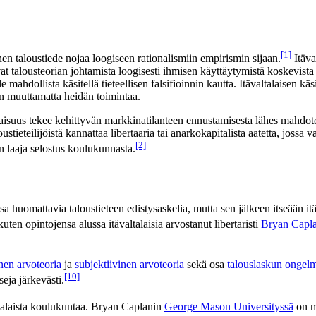
[1]
inen taloustiede nojaa loogiseen rationalismiin empirismin sijaan.
Itäva
ttavat talousteorian johtamista loogisesti ihmisen käyttäytymistä koskevi
ole mahdollista käsitellä tieteellisen falsifioinnin kautta. Itävaltalaisen
en muuttamatta heidän toimintaa.
suus tekee kehittyvän markkinatilanteen ennustamisesta lähes mahdotonta
oustieteilijöistä kannattaa libertaaria tai anarkokapitalista aatetta, jossa
[2]
n laaja selostus koulukunnasta.
a huomattavia taloustieteen edistysaskelia, mutta sen jälkeen itseään itä
 kuten opintojensa alussa itävaltalaisia arvostanut libertaristi
Bryan Capl
nen arvoteoria
ja
subjektiivinen arvoteoria
sekä osa
talouslaskun ongel
[10]
eja järkevästi.
talaista koulukuntaa. Bryan Caplanin
George Mason Universityssä
on my