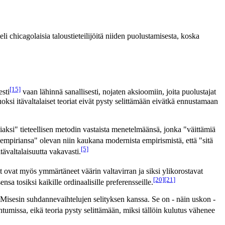
i chicagolaisia taloustieteilijöitä niiden puolustamisesta, koska
[15]
esti
vaan lähinnä sanallisesti, nojaten aksioomiin, joita puolustajat
uoksi itävaltalaiset teoriat eivät pysty selittämään eivätkä ennustamaan
aksi" tieteellisen metodin vastaista menetelmäänsä, jonka "väittämiä
mpiriansa" olevan niin kaukana modernista empirismistä, että "sitä
[5]
tävaltalaisuutta vakavasti.
 ovat myös ymmärtäneet väärin valtavirran ja siksi ylikorostavat
[20]
[21]
nsa tosiksi kaikille ordinaalisille preferensseille.
a Misesin suhdannevaihtelujen selityksen kanssa. Se on - näin uskon -
tumissa, eikä teoria pysty selittämään, miksi tällöin kulutus vähenee