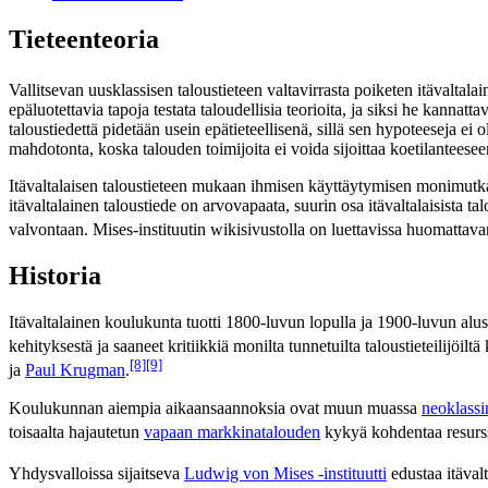
Tieteenteoria
Vallitsevan uusklassisen taloustieteen valtavirrasta poiketen itävaltala
epäluotettavia tapoja testata taloudellisia teorioita, ja siksi he kanna
taloustiedettä pidetään usein epätieteellisenä, sillä sen hypoteeseja ei 
mahdotonta, koska talouden toimijoita ei voida sijoittaa koetilanteese
Itävaltalaisen taloustieteen mukaan ihmisen käyttäytymisen monimutkai
itävaltalainen taloustiede on arvovapaata, suurin osa itävaltalaisista tal
valvontaan. Mises-instituutin wikisivustolla on luettavissa huomattava
Historia
Itävaltalainen koulukunta tuotti 1800-luvun lopulla ja 1900-luvun aluss
kehityksestä ja saaneet kritiikkiä monilta tunnetuilta taloustieteilijöiltä
[8]
[9]
ja
Paul Krugman
.
Koulukunnan aiempia aikaansaannoksia ovat muun muassa
neoklassi
toisaalta hajautetun
vapaan markkinatalouden
kykyä kohdentaa resurss
Yhdysvalloissa sijaitseva
Ludwig von Mises -instituutti
edustaa itäval