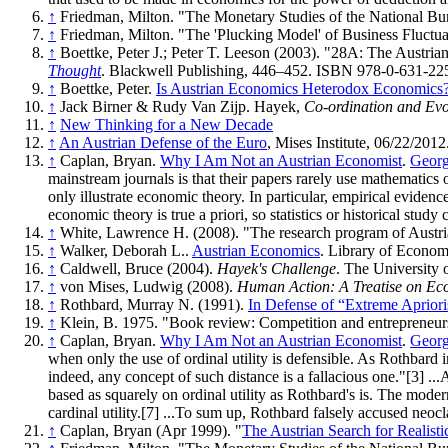
↑
Friedman, Milton. "The Monetary Studies of the National Bu
↑
Friedman, Milton. "The 'Plucking Model' of Business Fluctua
↑
Boettke, Peter J.; Peter T. Leeson (2003). "28A: The Austri
Thought
. Blackwell Publishing, 446–452. ISBN 978-0-631-22
↑
Boettke, Peter.
Is Austrian Economics Heterodox Economics
↑
Jack Birner & Rudy Van Zijp. Hayek,
Co-ordination and Evo
↑
New Thinking for a New Decade
↑
An Austrian Defense of the Euro
, Mises Institute, 06/22/2012
↑
Caplan, Bryan.
Why I Am Not an Austrian Economist
.
Georg
mainstream journals is that their papers rarely use mathematics
only illustrate economic theory. In particular, empirical evidenc
economic theory is true a priori, so statistics or historical study 
↑
White, Lawrence H. (2008). "The research program of Austr
↑
Walker, Deborah L..
Austrian Economics
. Library of Econom
↑
Caldwell, Bruce (2004).
Hayek's Challenge
. The University
↑
von Mises, Ludwig (2008).
Human Action: A Treatise on Ec
↑
Rothbard, Murray N. (1991).
In Defense of “Extreme Aprior
↑
Klein, B. 1975. "Book review: Competition and entrepreneur
↑
Caplan, Bryan.
Why I Am Not an Austrian Economist
.
Georg
when only the use of ordinal utility is defensible. As Rothbard 
indeed, any concept of such distance is a fallacious one."[3] ...
based as squarely on ordinal utility as Rothbard's is. The mode
cardinal utility.[7] ...To sum up, Rothbard falsely accused neocla
↑
Caplan, Bryan (Apr 1999). "
The Austrian Search for Realist