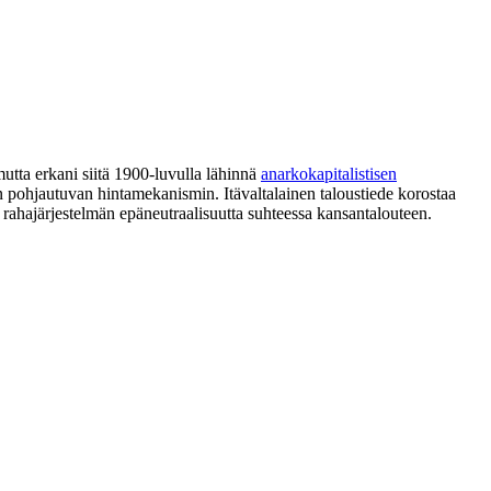
mutta erkani siitä 1900-luvulla lähinnä
anarkokapitalistisen
en pohjautuvan hintamekanismin. Itävaltalainen taloustiede korostaa
 rahajärjestelmän epäneutraalisuutta suhteessa kansantalouteen.