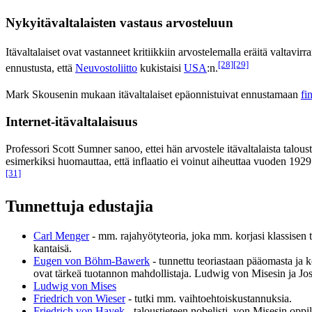
Nykyitävaltalaisten vastaus arvosteluun
Itävaltalaiset ovat vastanneet kritiikkiin arvostelemalla eräitä valtavir
[28]
[29]
ennustusta, että
Neuvostoliitto
kukistaisi
USA
:n.
Mark Skousenin mukaan itävaltalaiset epäonnistuivat ennustamaan
fi
Internet-itävaltalaisuus
Professori Scott Sumner sanoo, ettei hän arvostele itävaltalaista taloust
esimerkiksi huomauttaa, että inflaatio ei voinut aiheuttaa vuoden 1
[31]
Tunnettuja edustajia
Carl Menger
- mm. rajahyötyteoria, joka mm. korjasi klassisen t
kantaisä.
Eugen von Böhm-Bawerk
- tunnettu teoriastaan pääomasta ja 
ovat tärkeä tuotannon mahdollistaja. Ludwig von Misesin ja Jo
Ludwig von Mises
Friedrich von Wieser
- tutki mm. vaihtoehtoiskustannuksia.
Friedrich von Hayek
- taloustieteen nobelisti, von Misesin oppil