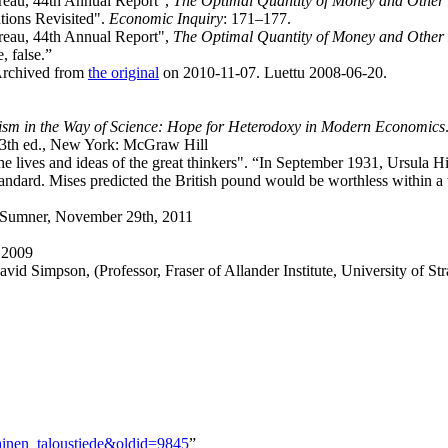
reau, 44th Annual Report",
The Optimal Quantity of Money and Other
tions Revisited".
Economic Inquiry
: 171–177.
reau, 44th Annual Report",
The Optimal Quantity of Money and Other
, false.”
 Archived from
the original
on 2010-11-07. Luettu 2008-06-20.
tism in the Way of Science: Hope for Heterodoxy in Modern Economics
13th ed., New York: McGraw Hill
lives and ideas of the great thinkers". “In September 1931, Ursula Hi
andard. Mises predicted the British pound would be worthless within 
t Sumner, November 29th, 2011
 2009
avid Simpson, (Professor, Fraser of Allander Institute, University of 
talainen_taloustiede&oldid=9845
”