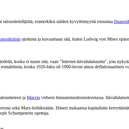
ran taloustieteilijöitä, esimerkiksi näiden kyvyttömyyttä ennustaa
finanssik
nanssikriisin
ajoitusta ja kuvaamaan sitä, kuten Ludwig von Mises epäon
iedettä, koska ei tunne sitä, vaan "Internet-itävaltalaisuutta", jota nykyä
929 romahdusta, koska 1920-luku oli 1900-luvun ainoa deflationaarinen
aloustieteen ja
Marxin
virheen hinnanmuodostusteoriassa. Itävaltalaisen 
korosta sekä Marx-kritiikistään. Hänen mukaansa kapitalistin kerryttäm
seph Schumpeterin opettaja.
as.