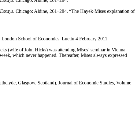
 Essays
. Chicago: Aldine, 261–284.
 Essays
. Chicago: Aldine, 261–284. “The Hayek-Mises explanation of
. London School of Economics. Luettu 4 February 2011.
cks (wife of John Hicks) was attending Mises’ seminar in Vienna
a week, which never happened. Thereafter, Mises always expressed
Strathclyde, Glasgow, Scotland), Journal of Economic Studies, Volume