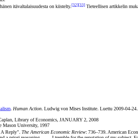
[32]
[33]
hänen itävaltalaisuudesta on kiistelty.
Tieteellisen artikkelin mu
ualism
.
Human Action
. Ludwig von Mises Institute. Luettu 2009-04-24.
Caplan, Library of Economics, JANUARY 2, 2008
e Mason University, 1997
: A Reply".
The American Economic Review
: 736–739. American Econo
a priori reasoning ..... – I tremble for the reputation of my subject. Fo