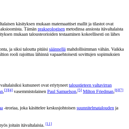
ltalaisen käsityksen mukaan matemaattiset mallit ja tilastot ovat
sta aksioomista. Tämän
prakseologisen
metodinsa ansiosta itävaltalaista
 käsityksen mukaan talousteorioiden testaaminen kokeellisesti on lähes
, ja siksi taloutta pitäisi
säännellä
mahdollisimman vähän. Vaikka
 valtion rooli rajoittuu lähinnä vapaaehtoisesti sovittujen sopimuksien
valtalaisiksi kutsuneet ovat eriytyneet
taloustieteen valtavirran
[3]
[4]
[5]
[6]
[7]
an
,
vasemmistolainen
Paul Samuelson
,
Milton Friedman
,
ma
-teoriaa, joka käsittelee keskusjohtoisen
suunnitelmatalouden
ja
[11]
ös joitain itävaltalaisia.