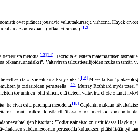
nomistit ovat pitäneet joustavia valuuttakursseja virheenä. Hayek arvostel
[12]
ään rahan arvon vakaana (inflaatiottomana).
[13]
[14]
tieteellistä metodia,
. Teorioita ei esitetä matemaattisen täsmällis
 aina oikeansuuntaisiksi". Valtavirran taloustieteilijöiden mukaan tämän v
[16]
eteellisen taloustieteilijän arkkityypiksi".
Mises kutsui "prakseologi
[17]
emuksen ja tosiasioiden perusteella."
Murray Rothbard myös totesi "e
iston torjuminen johti siihen, että tieteen valtavirta ei ole ottanut nykyi
[19]
ita, he eivät esitä parempia metodeita.
Caplanin mukaan itävaltalaiset
yttämistä mutta mikrotaloustieteilijät ovat onnistuneet todistamaan tulokse
dannevaihtelujen historian: "Todistusaineisto on ristiriidassa Haykin j
valtalaisen suhdanneteorian perusteella kulutuksen pitäisi lisääntyä taan