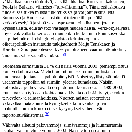
väkivaltaa, kuten tönimistä, tai sillä uhkailua. Ruotsi oli kakkonen,
Puola ja Bulgaria viimeiset ("turvallisimmat"). Tämä epäuskottava
tulos ei saa tukea muista tutkimuksista ja voi johtua siitä, että
Suomessa ja Ruotsissa haastattelut toteutettiin pelkällä
verkkokyselyllä ja siinä vastausprosentti oli alhainen, joten on
kyseenalaista, edustavatko vastaajat maiden naisia. Verkkokyselyissä
myös väkivallasta kerrotaan muutenkin herkemmin kuin kasvokkain
tai puhelimitse. Helsingin yliopiston kriminologian ja
oikeuspolitiikan instituutin tutkijatohtorit Maiju Tanskanen ja
Karoliina Suonpää totesivat kyselyn johtaneen vääriin tulkintoihin,
[8]
kuten tuo väite vaarallisuudesta.
Suomessa surmatuista 31 % oli naisia vuonna 2000, pienempi osuus
kuin vertailumaissa. Miehet tuomittiin useammin murhista tai
kuolemaan johtaneista pahoinpitelyistä. Naiset syyllistyivät miehiä
useammin tappoihin tai surmiin, yleensä humalassa. Naisiin
kohdistuva perheväkivalta on pudonnut kolmasosaan 1980-2003,
mutta naisten työssään kohtaama väkivalta on lisääntynyt, etenkin
terveyden- ja sairaanhoidossa. Nuorten naisten raportoivat
väkivaltaa matalammalla kynnyksellä kuin vanhat, joten
mahdollisimman konkreettiset kysymykset vähentävät
[9]
raportointivääristymää.
Väkivalta aiheutti palovammoja, silmävammoja ja luunmurtumia
päähän vain miehille vuonna 2003. Naisille tuli useammin