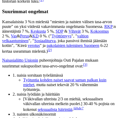
historian korkein luku.
Suurimmat ongelmat
Kansalaisista 3 %:n mielestä "miesten ja naisten välisen tasa-arvon
puute" on yksi viidestä vakavimmasta ongelmasta Suomessa.
RKP
:n
äänestäjistä 7 %,
Keskusta
5 %,
SDP
&
Vihreät
3 %,
Kokoomus
2 %,
Vas
&
Perus
&
KD
0 %. ("
Työttömyys
", "
valtion
velkaantuminen
", "
Sosiaaliturva
, joka passivoi ihmisiä jäämään
kotiin", "Kireä
verotus
" ja
pakolaisten tuleminen Suomeen
6-22
[2]
kertaa useamman mielestä.)
Naisasialiitto Unionin
puheenjohtaja Outi Pajalan mukaan
[3]
suurimmat sukupuoliset tasa-arvo-ongelmat ovat:
1. naisia sorsitaan työelämässä
Työtuntia kohden naiset saavat saman palkan kuin
miehet
, mutta naiset tekevät 20 % vähemmän
työtunteja.
2. naisia lyödään ja häiritään
[Väkivallan uhreista 2/3 on miehiä, seksuaalisen
väkivallan uhreista melkein puolet.] 30-40 % pojista on
lähde?
kokenut
seksuaalista häirintää
.
3. naisten ulkonäkönormit