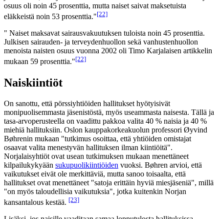
osuus oli noin 45 prosenttia, mutta naiset saivat maksetuista
[22]
eläkkeistä noin 53 prosenttia."
" Naiset maksavat sairausvakuutuksen tuloista noin 45 prosenttia.
Julkisen sairauden- ja terveydenhuollon sekä vanhustenhuollon
menoista naisten osuus vuonna 2002 oli Timo Karjalaisen artikkelin
[22]
mukaan 59 prosenttia."
Naiskiintiöt
On sanottu, että pörssiyhtiöiden hallitukset hyötyisivät
monipuolisemmasta jäsenistöstä, myös useammasta naisesta. Tällä ja
tasa-arvoperusteella on vaadittu pakkoa valita 40 % naisia ja 40 %
miehiä hallituksiin. Oslon kauppakorkeakuolun professori Øyvind
Bøhrenin mukaan "tutkimus osoittaa, että yhtiöiden omistajat
osaavat valita menestyvän hallituksen ilman kiintiöitä".
Norjalaisyhtiöt ovat usean tutkimuksen mukaan menettäneet
kilpailukykyään
sukupuolikiintiöiden
vuoksi. Bøhren arvioi, että
vaikutukset eivät ole merkittäviä, mutta sanoo toisaalta, että
hallitukset ovat menettäneet "satoja erittäin hyviä miesjäseniä", millä
"on myös taloudellisia vaikutuksia", jotka kuitenkin Norjan
[23]
kansantalous kestää.
Lisäksi, jos naisille vaaditaan samaa lopputulosta hallituksissa,