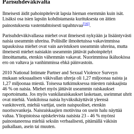
Parisuhdeväkivalta
Ilmeisesti äidit pahoinpitelevät lapsia hieman enemmän kuin isät.
Lisäksi osa isien lapsiin kohdistamasta kurituksesta on äitien
[16]
painostuksesta vastentahtoisesti tapahtuvaa
.
Parisuhdeväkivallassa miehet ovat ilmeisesti nykyään ja lisääntyvästi
naisia useammin uhreina. Poliisille ilmoitetuissa vakavimmissa
tapauksissa miehet ovat vain aavistuksen useammin uhreina, mutta
ilmeisesti miehet naisiakin useammin jättävät pahoinpitelyt
ilmoittamatta, etenkin vähemmän vakavat. Nuorimmissa ikäluokissa
ero on valtava ja vanhimmissa ehkä päinvastoin.
2010 National Intimate Partner and Sexual Violence Surveyn
mukaan seksuaalisen väkivallan uhreja oli 1,27 miljoonaa naista ja
1,27 miljoonaa miestä. Toisessa tutkimuksessa miesten raiskaajista
46 % on naisia. Miehet myös jättävät useammin raiskaukset
raportoimatta. Jos myös vankilaraiskaukset lasketaan, useimmat uhrit
ovat miehiä. Vankiloissa naisia hyväksikäyttävät yleensä
vankitoverit, miehiä vartijat, usein naispuoliset, etenkin
nuorisovankeja. Naisraiskaajien motiivina on usein halu näyttää
valtaa. Yliopistoissa opiskelevista naisista 23 - 46 % myönsi
painostaneensa miehiä seksiin verbaalisesti, pitämällä väkisin
paikallaan, asein tai muuten.