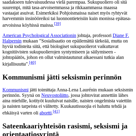
saadakseen tulevaisuudessa vielä parempaa. Sukupuoliero oli sitä
suurempi, mitä tasa-arvoisemmassa ja rikkaammassa maassa
vastaajat asuivat. Esimerkiksi Pohjoismaissa naiset myös ryhtyvät
harvemmin insinööreiksi tai luonnontieteisiin kuin monissa epätasa-
[39]
arvoisissa köyhissä maissa.
American Psychological Associationin
johtaja, professori
Diane F.
Halpernin
mukaan "Sosialisaatio on epäilemättä tärkeää, mutta on
hyviä todisteita siitä, että biologiset sukupuolierot vaikuttavat
kognitiivisten sukupuolierojen syntymiseen ja säilymiseen -
johtopäätös, johon en ollut valmistautunut alkaessani tutkia alan
[40]
kirjallisuutta".
Kommunismi jätti seksismin perinnön
Kommunismi
jätti toimittaja Anna-Lena Laurénin mukaan seksismin
perinnön. Syynä on
Neuvostoliitto
, jossa johtovirat annettiin lähes
aina miehille, kotityöt kuuluivat naisille, naisten ongelmista vaiettiin
ja naisten tarpeista ei välitetty. Kuukautissuojia ei haluttu tehdä ja
[41]
ehkäisyä varten oli
abortti
.
Sateenkaariyhteisön rasismi, seksismi ja
orientaatiosyrjntä