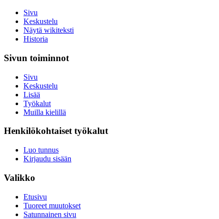
Sivu
Keskustelu
Näytä wikiteksti
Historia
Sivun toiminnot
Sivu
Keskustelu
Lisää
Työkalut
Muilla kielillä
Henkilökohtaiset työkalut
Luo tunnus
Kirjaudu sisään
Valikko
Etusivu
Tuoreet muutokset
Satunnainen sivu