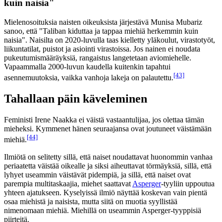
kuin naisia"
Mielenosoituksia naisten oikeuksista järjestävä Munisa Mubariz
sanoo, että "Taliban kiduttaa ja tappaa miehiä herkemmin kuin
naisia". Naisilta on 2020-luvulla taas kielletty yläkoulut, virastotyöt,
liikuntatilat, puistot ja asiointi virastoissa. Jos nainen ei noudata
pukeutumismääräyksiä, rangaistus langetetaan aviomiehelle.
Vapaammalla 2000-luvun kaudella kuitenkin tapahtui
[43]
asennemuutoksia, vaikka vanhoja lakeja on palautettu.
Tahallaan päin käveleminen
Feministi Irene Naakka ei väistä vastaantulijaa, jos olettaa tämän
mieheksi. Kymmenet hänen seuraajansa ovat joutuneet väistämään
[44]
miehiä.
Ilmiötä on selitetty sillä, että naiset noudattavat huonommin vanhaa
periaatetta väistää oikealle ja siksi aiheuttavat törmäyksiä, sillä, että
lyhyet useammin väistävät pidempiä, ja sillä, että naiset ovat
parempia multitaskaajia, miehet saattavat
Asperger
-tyyliin uppoutua
yhteen ajatukseen. Kyselyissä ilmiö näyttää koskevan vain pientä
osaa miehistä ja naisista, mutta siitä on muotia syyllistää
nimenomaan miehiä. Miehillä on useammin Asperger-tyyppisiä
piirteitä.