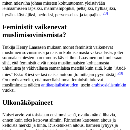
miten miesviha johtaa miesten kohtuuttoman yleistävään
leimaamiseen lapsiksi, mammampojiksi, pettäjiksi, hylkääjiksi,
[28]
hyväksikäyttäjiksi, pedoiksi, perversseiksi ja tappajiksi
.
Feministit vaikenevat
muslimisovinismista?
Tutkija Henry Laasasen mukaan monet feministit vaikenevat
muslimien sovinismista ja naisiin kohdistamasta väkivallasta, jottei
suomalaismiesten paremmuus kävisi ilmi. Laasanen on huolissaan
siitä, että feministit eivät nosta musliminaisten kohtaamasta
uhkailusta ja väkivallasta samanlaista meteliä kuin siitä, kuin "Audi-
[29]
mies" Esko Kiesi vertasi naista autoon [toimittajan pyynnöstä].
On myös arveltu, että marxilaisimmat feministit tukevat
muslimimaita näiden
antikapitalistisuuden
, usein
arabisosialisminkin
vuoksi.
Ulkonäköpaineet
Naiset arvioivat toisistaan ensimmäisenä, ovatko nämä lihavia,
ennen kuin edes katsovat silmiin. Rinnoista katsotaan aitous ja
kelloista merkki ja hinta. Rusketuksen aitous, hameen lyhyys ja