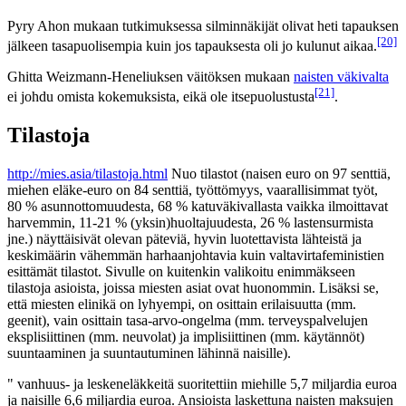
Pyry Ahon mukaan tutkimuksessa silminnäkijät olivat heti tapauksen
[20]
jälkeen tasapuolisempia kuin jos tapauksesta oli jo kulunut aikaa.
Ghitta Weizmann-Heneliuksen väitöksen mukaan
naisten väkivalta
[21]
ei johdu omista kokemuksista, eikä ole itsepuolustusta
.
Tilastoja
http://mies.asia/tilastoja.html
Nuo tilastot (naisen euro on 97 senttiä,
miehen eläke-euro on 84 senttiä, työttömyys, vaarallisimmat työt,
80 % asunnottomuudesta, 68 % katuväkivallasta vaikka ilmoittavat
harvemmin, 11-21 % (yksin)huoltajuudesta, 26 % lastensurmista
jne.) näyttäisivät olevan päteviä, hyvin luotettavista lähteistä ja
keskimäärin vähemmän harhaanjohtavia kuin valtavirtafeministien
esittämät tilastot. Sivulle on kuitenkin valikoitu enimmäkseen
tilastoja asioista, joissa miesten asiat ovat huonommin. Lisäksi se,
että miesten elinikä on lyhyempi, on osittain erilaisuutta (mm.
geenit), vain osittain tasa-arvo-ongelma (mm. terveyspalvelujen
eksplisiittinen (mm. neuvolat) ja implisiittinen (mm. käytännöt)
suuntaaminen ja suuntautuminen lähinnä naisille).
" vanhuus- ja leskeneläkkeitä suoritettiin miehille 5,7 miljardia euroa
ja naisille 6,6 miljardia euroa. Ansioista laskettuna naisten maksujen