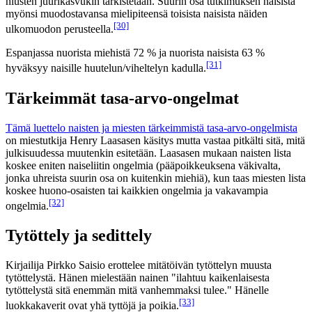
hiusten juurikasvukin tarkistetaan. Suurin osa tutkimuksen naisista
myönsi muodostavansa mielipiteensä toisista naisista näiden
[30]
ulkomuodon perusteella.
Espanjassa nuorista miehistä 72 % ja nuorista naisista 63 %
[31]
hyväksyy naisille huutelun/viheltelyn kadulla.
Tärkeimmät tasa-arvo-ongelmat
Tämä luettelo naisten ja miesten tärkeimmistä tasa-arvo-ongelmista
on miestutkija Henry Laasasen käsitys mutta vastaa pitkälti sitä, mitä
julkisuudessa muutenkin esitetään. Laasasen mukaan naisten lista
koskee eniten naiseliitin ongelmia (pääpoikkeuksena väkivalta,
jonka uhreista suurin osa on kuitenkin miehiä), kun taas miesten lista
koskee huono-osaisten tai kaikkien ongelmia ja vakavampia
[32]
ongelmia.
Tytöttely ja sedittely
Kirjailija Pirkko Saisio erottelee mitätöivän tytöttelyn muusta
tytöttelystä. Hänen mielestään nainen "ilahtuu kaikenlaisesta
tytöttelystä sitä enemmän mitä vanhemmaksi tulee." Hänelle
[33]
luokkakaverit ovat yhä tyttöjä ja poikia.