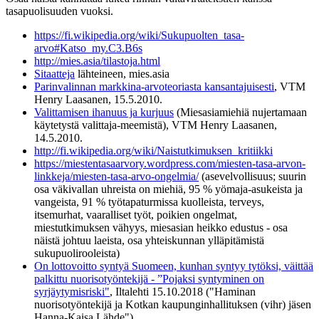
tasapuolisuuden vuoksi.
https://fi.wikipedia.org/wiki/Sukupuolten_tasa-
arvo#Katso_my.C3.B6s
http://mies.asia/tilastoja.html
Sitaatteja
lähteineen, mies.asia
Parinvalinnan markkina-arvoteoriasta kansantajuisesti
, VTM
Henry Laasanen, 15.5.2010.
Valittamisen ihanuus ja kurjuus
(Miesasiamiehiä nujertamaan
käytetystä valittaja-meemistä), VTM Henry Laasanen,
14.5.2010.
http://fi.wikipedia.org/wiki/Naistutkimuksen_kritiikki
https://miestentasaarvory.wordpress.com/miesten-tasa-arvon-
linkkeja/miesten-tasa-arvo-ongelmia/
(asevelvollisuus; suurin
osa väkivallan uhreista on miehiä, 95 % yömaja-asukeista ja
vangeista, 91 % työtapaturmissa kuolleista, terveys,
itsemurhat, vaaralliset työt, poikien ongelmat,
miestutkimuksen vähyys, miesasian heikko edustus - osa
näistä johtuu laeista, osa yhteiskunnan ylläpitämistä
sukupuolirooleista)
On lottovoitto syntyä Suomeen, kunhan syntyy tytöksi, väittää
palkittu nuorisotyöntekijä - ”Pojaksi syntyminen on
syrjäytymisriski"
, Iltalehti 15.10.2018 ("Haminan
nuorisotyöntekijä ja Kotkan kaupunginhallituksen (vihr) jäsen
Hanna-Kaisa Lähde")