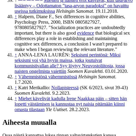
↑
Miesten ja naisten erot kasvavat, kun tasa-arvo
lisääntyy – Odottamaton ”tasa-arvon paradoksi” on havaittu
useissa tutkimuksissa
Helsingin Sanomat
. 19.11.2018.
↑
Halpern, Diane F., Sex differences in cognitive abilities,
Psychology Press, 2000, ISBN 0805827927,
9780805827927. "Socialization practices are undoubtedly
important, but there is also good
evidence
that biological sex
differences play a role in establishing and maintaining
cognitive sex differences, a conclusion I wasn't prepared to
make when I began reviewing the relevant literature."
↑
ANNA-LENA LAURÉN:
Seksismi perintönä: Miksi
seksismi voi yhä hyvin maissa, jotka joutuivat
kommunistivallan alle? Syy löytyy Neuvostoliitosta, jossa
naisten ongelmista vaiettiin
Suomen Kuvalehti
. 03.01.2020.
↑
Vähemmistönä vähemmistössä
Helsingin Sanomat
.
1.7.2020.
↑
Katri Merikallio:
Nollapisteessä
(SK 6/2023, sivut 39-43)
Suomen Kuvalehti
. 9.2.2023.
↑
Miehet kävelivät kadulla Irene Naakkaa päin – sitten hän
lopetti väistämisen ja kannustaa nyt naisia pitämään kiinni
omasta tilastaan
Yle Uutiset
. 28.2.2023.
Aiheesta muualla
Osaa näistä kannattaa lukea rinnan valtavirtatekstien kanssa