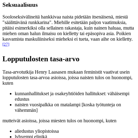
Seksuaalisuus
Sooloseksivälineitä hankkivaa naista pidetään itsenäisenä, miestä
"säälittävänä runkkarina". Miehille esitetään paljon vaatimuksia,
pitäisi esimerkiksi olla sellainen rakastaja, kuin nainen haluaa, mutta
miehen oman halun ilmaisu on kielletty tai epäsopiva asia. Poikien
kasvamista maskuliiniseksi mieheksi ei tueta, vaan aihe on kielletty.
[27]
Lopputulosten tasa-arvo
Tasa-arvotutkija Henry Laasasen mukaan feministit vaativat usein
lopputulosten tasa-arvoa asioissa, joissa naisten tulos on huonompi,
kuten
kunnanhallitukset ja osakeyhtiöiden hallitukset: vähäisempi
edustus
naisten vuosipalkka on matalampi [koska työtunteja on
vähemmän]
mutteivät asioissa, joissa miesten tulos on huonompi, kuten
aliedustus yliopistoissa
lyhyempi elinikä