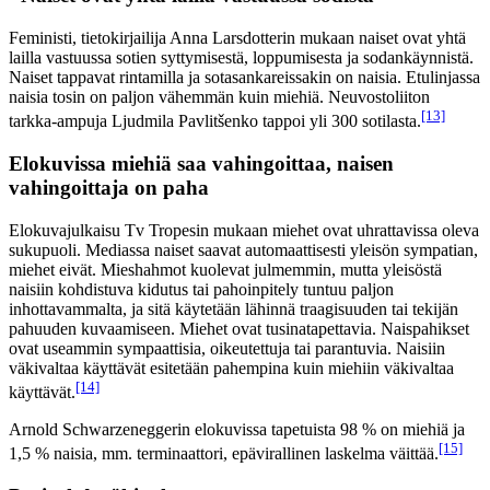
Feministi, tietokirjailija Anna Larsdotterin mukaan naiset ovat yhtä
lailla vastuussa sotien syttymisestä, loppumisesta ja sodankäynnistä.
Naiset tappavat rintamilla ja sotasankareissakin on naisia. Etulinjassa
naisia tosin on paljon vähemmän kuin miehiä. Neuvostoliiton
[13]
tarkka-ampuja Ljudmila Pavlitšenko tappoi yli 300 sotilasta.
Elokuvissa miehiä saa vahingoittaa, naisen
vahingoittaja on paha
Elokuvajulkaisu Tv Tropesin mukaan miehet ovat uhrattavissa oleva
sukupuoli. Mediassa naiset saavat automaattisesti yleisön sympatian,
miehet eivät. Mieshahmot kuolevat julmemmin, mutta yleisöstä
naisiin kohdistuva kidutus tai pahoinpitely tuntuu paljon
inhottavammalta, ja sitä käytetään lähinnä traagisuuden tai tekijän
pahuuden kuvaamiseen. Miehet ovat tusinatapettavia. Naispahikset
ovat useammin sympaattisia, oikeutettuja tai parantuvia. Naisiin
väkivaltaa käyttävät esitetään pahempina kuin miehiin väkivaltaa
[14]
käyttävät.
Arnold Schwarzeneggerin elokuvissa tapetuista 98 % on miehiä ja
[15]
1,5 % naisia, mm. terminaattori, epävirallinen laskelma väittää.