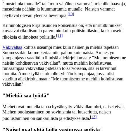
"mustelmia muualle" tai "muu vähäinen vamma", miehille haavoja,
mustelmia päähän ja luunmurtumia muualle. Naisten vammat
[10]
näyttävät olevan yleensä lievempiä.
Kriminologisen kirjallisuuden konsensus on, että uhritutkimukset
kuvaavat rikollisuutta paremmin kuin poliisin tilastot, koska usein
[11]
rikoksia ei ilmoiteta poliisille.
Väkivaltaa
kohtaa useampi mies kuin nainen ja miehiä tapetaan
Suomessakin kolme kertaa niin paljon kuin naisia. Amnestyn
kampanjassa vaadittiin ihmisiä allekirjoittamaan: "Me tuomitsemme
naisiin kohdistuvan väkivallan", mutta miehiin kohdistuvaa,
runsaampaa väkivaltaa pidetään toisarvoisena, sitä ei tarvinnut
tuomita. Amnestyllä ei ole ollut yhtään kampanjaa, jossa olisi
vaadittu allekirjoittamaan: "Me tuomitsemme miehiin kohdistuvan
väkivallan".
"Miehiä saa lyödä"
Miehet ovat monella tapaa hyväksytty väkivallan uhri, naiset eivät.
Miehen puolustaminen on sovinismia tai luuseriutta, naisen
[12]
puolustaminen on sankarillista ja edistyksellistä.
"Naiset ovat yhtä lailla vastuussa sodista"