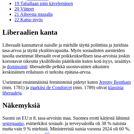
19
Tahallaan päin käveleminen
20
Viitteet
21
Aiheesta muualla
22
Katso myös
Liberaalien kanta
Liberaalit kannattavat naisille ja miehille täyttä poliittista ja juridista
tasa-arvoa ja täyttä yksilönvapautta. Myös sosiaalisten asenteiden
tasolla useimmat liberaalit ovat poikkeuksellisen tasa-arvoisia joskin
korostavat oikeutta yksilöllisiin päätöksiin kuten koti-isyys, uraäitiys
ja
dominointi
: liberaaleille pelkkä suostuvaisten aikuisten
keskinäinen erilaisuus ei tarkoita epätasa-arvoa.
Useimmat ensimmäisinä feministeinä pidetyt kuten
Jeremy Bentham
(mm. 1781) ja
markiisi de Condorcet
(mm. 1789) olivat
klassisia
liberaaleja
.
Näkemyksiä
Suomi on EU:n 8. tasa-arvoisin maa. Suomea erotti kärjestä lähinnä
segregaatio
, esimerkiksi sosiaali- ja terveysaloilla oli 38 % naisista
mutta vain 9 % miehistä. Ministereistä naisia vuonna 2024 oli 60 %,
[1]