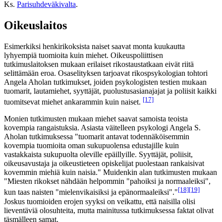
Ks.
Parisuhdeväkivalta
.
Oikeuslaitos
Esimerkiksi henkirikoksista naiset saavat monta kuukautta
lyhyempiä tuomioita kuin miehet. Oikeuspoliittisen
tutkimuslaitoksen mukaan erilaiset rikostaustatkaan eivät riitä
selittämään eroa. Osaselityksen tarjoavat rikospsykologian tohtori
Angela Aholan tutkimukset, joiden psykologisten testien mukaan
tuomarit, lautamiehet, syyttäjät, puolustusasianajajat ja poliisit kaikki
[17]
tuomitsevat miehet ankarammin kuin naiset.
Monien tutkimusten mukaan miehet saavat samoista teoista
kovempia rangaistuksia. Asiasta väitelleen psykologi Angela S.
Aholan tutkimuksessa "tuomarit antavat todennäköisemmin
kovempia tuomioita oman sukupuolensa edustajille kuin
vastakkaista sukupuolta oleville epäillyille. Syyttäjät, poliisit,
oikeusavustaja ja oikeustieteen opiskelijat puolestaan rankaisivat
kovemmin miehiä kuin naisia." Muidenkin alan tutkimusten mukaan
"Miesten rikokset nähdään helpommin "pahoiksi ja normaaleiksi",
[18]
[19]
kun taas naisten "mielenvikaisiksi ja epänormaaleiksi"."
Joskus tuomioiden erojen syyksi on veikattu, että naisilla olisi
lieventäviä olosuhteita, mutta mainitussa tutkimuksessa faktat olivat
täsmälleen samat.