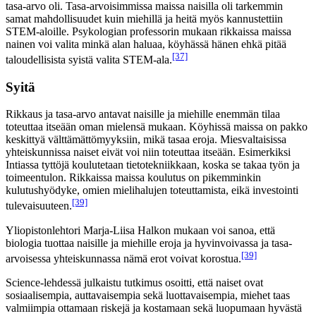
tasa-arvo oli. Tasa-arvoisimmissa maissa naisilla oli tarkemmin
samat mahdollisuudet kuin miehillä ja heitä myös kannustettiin
STEM-aloille. Psykologian professorin mukaan rikkaissa maissa
nainen voi valita minkä alan haluaa, köyhässä hänen ehkä pitää
[37]
taloudellisista syistä valita STEM-ala.
Syitä
Rikkaus ja tasa-arvo antavat naisille ja miehille enemmän tilaa
toteuttaa itseään oman mielensä mukaan. Köyhissä maissa on pakko
keskittyä välttämättömyyksiin, mikä tasaa eroja. Miesvaltaisissa
yhteiskunnissa naiset eivät voi niin toteuttaa itseään. Esimerkiksi
Intiassa tyttöjä koulutetaan tietotekniikkaan, koska se takaa työn ja
toimeentulon. Rikkaissa maissa koulutus on pikemminkin
kulutushyödyke, omien mielihalujen toteuttamista, eikä investointi
[39]
tulevaisuuteen.
Yliopistonlehtori Marja-Liisa Halkon mukaan voi sanoa, että
biologia tuottaa naisille ja miehille eroja ja hyvinvoivassa ja tasa-
[39]
arvoisessa yhteiskunnassa nämä erot voivat korostua.
Science-lehdessä julkaistu tutkimus osoitti, että naiset ovat
sosiaalisempia, auttavaisempia sekä luottavaisempia, miehet taas
valmiimpia ottamaan riskejä ja kostamaan sekä luopumaan hyvästä