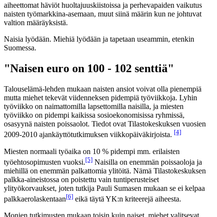
aiheettomat häviöt huoltajuuskiistoissa ja perhevapaiden vaikutus
naisten työmarkkina-asemaan, muut siinä määrin kun ne johtuvat
valtion määräyksistä.
Naisia lyödään. Miehiä lyödään ja tapetaan useammin, etenkin
Suomessa.
"Naisen euro on 100 - 102 senttiä"
Talouselämä-lehden mukaan naisten ansiot voivat olla pienempiä
mutta miehet tekevät viidenneksen pidempiä työviikkoja. Lyhin
työviikko on naimattomilla lapsettomilla naisilla, ja miesten
työviikko on pidempi kaikissa sosioekonomisissa ryhmissä,
osasyynä naisten poissaolot. Tiedot ovat Tilastokeskuksen vuosien
[4]
2009-2010 ajankäyttötutkimuksen viikkopäiväkirjoista.
Miesten normaali työaika on 10 % pidempi mm. erilaisten
[5]
työehtosopimusten vuoksi.
Naisilla on enemmän poissaoloja ja
miehillä on enemmän palkattomia ylitöitä. Nämä Tilastokeskuksen
palkka-aineistossa on poistettu vain tuntiperusteiset
ylityökorvaukset, joten tutkija Pauli Sumasen mukaan se ei kelpaa
[6]
palkkaerolaskentaan
eikä täytä YK:n kriteerejä aiheesta.
Monien tutkimusten mukaan toisin kuin naiset, miehet valitsevat