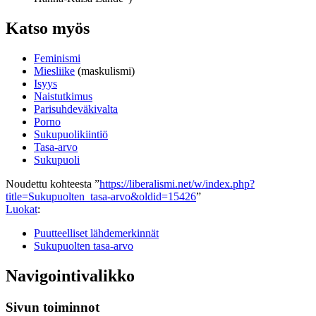
Katso myös
Feminismi
Miesliike
(maskulismi)
Isyys
Naistutkimus
Parisuhdeväkivalta
Porno
Sukupuolikiintiö
Tasa-arvo
Sukupuoli
Noudettu kohteesta ”
https://liberalismi.net/w/index.php?
title=Sukupuolten_tasa-arvo&oldid=15426
”
Luokat
:
Puutteelliset lähdemerkinnät
Sukupuolten tasa-arvo
Navigointivalikko
Sivun toiminnot