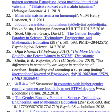
naisten asemasta Espanjassa, jossa macho­kulttuuri elää
vahvana – ”Tällaiset rikokset eivät mahdu tajuntaan”
Helsingin Sanomat
. 4.11.2019.
↑
Miten niin naisten asema on huonompi?
, VTM Henry
Laasanen, 9.11.2011
↑
Jouduin vararehtorin puhutteluun tytöteltyäni opiskelijoita
,
Pirkko Saisio, Helsingin Sanomat KULTTUURI 3.5.2016.
↑
Stoet, Gijsbert; Geary, David C.:
The Gender-Equality
Paradox in Science, Technology, Engineering, and
Mathematics Education
(29 (4): 581–593, PMID=29442575)
Psychological Science
. 14.2.2018.
↑
Olga Khazan (18 February 2018),
"The More Gender
Equality, the Fewer Women in STEM"
,
The Atlantic
↑
Giolla, Erik; Kajonius, Petri (11 September 2018), "Sex
differences in personality are larger in gender equal
countries: Replicating and extending a surprising finding",
International Journal of Psychology
,
doi
:
10.1002/ijop.12529
,
PMID
30206941
37,0
37,1
↑
Jeff Sossamon:
In countries with higher gender
equality, women are less likely to get STEM degrees
World
Economic Forum
. 20.2.2018.
↑
The Gender-Equality Paradox in Science, Technology,
Engineering, and Mathematics Education
(29(4):581-593. doi:
10.1177/0956797617741719)
Psychol Sci.
. huhtikuu 2018.
39,0
39,1
39,2