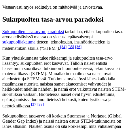
Vastaavasti myös sedittelyä on mitätöivää ja arvostavaa.
Sukupuolten tasa-arvon paradoksi
Sukupuolten tasa-arvon paradoksi
tarkoittaa, että sukupuolten tasa-
arvoa edistävissä maissa on yleensä epätasaisempi
sukupuolijakauma
tieteen, teknologian, insinööritieteiden ja
[34]
[35]
[36]
matematiikan aloilla ("STEM").
Kun yhteiskunnasta tulee rikkaampi ja sukupuolten tasa-arvo
lisääntyy, sukupuolten erot kasvavat. Tällöin naiset entistä
harvemmin suorittavat tutkinnon luonnontieteessä, tekniikassa tai
matematiikassa (STEM). Muuallakin maailmassa naiset ovat
aliedustettuja STEM:ssä. Tutkimus myös löysi lähes kaikkialla
maailmassa nuorista naisista samat akateemiset vahvuudet ja
heikkoudet miehiin nähden, ja nämä erot vaikuttavat naisten STEM-
suorituksia vastaan. Biotieteissä naiset ovat hyvin edustettuina,
epäorgaanisissa luonnontieteissä heikosti, kuten fysiikassa ja
[37]
[38]
tietotekniikassa.
Sukupuolinen tasa-arvo oli korkein Suomessa ja Norjassa (Global
Gender Gap Index) ja näissä naisten osuus STEM-tutkinnoista on
lähes alhaisin. Naisten osuus oli sitä korkeampi mitä vähäisempää