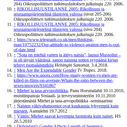
204)
Oikeuspoliittisen tutkimuslaitoksen julkaisuja 220
. 2006.
↑
RIKOLLISUUSTILANNE 2005: Rikollisuus ja
seuraamusjärjestelmä tilastojen valossa
(sivut 205-206)
Oikeuspoliittisen tutkimuslaitoksen julkaisuja 220
. 2006.
↑
RIKOLLISUUSTILANNE 2005: Rikollisuus ja
seuraamusjärjestelmä tilastojen valossa
(sivu 204)
Oikeuspoliittisen tutkimuslaitoksen julkaisuja 220
. 2006.
↑
https://www.telegraph.co.uk/men/thinking-
man/10752232/Our-attitude-to-violence-against-men-is-out-
of-date.html
↑
”Sota on miehiä varten ja äitiys naisia”, lausui Mussolini –
ja oli täysin väärässä, sanoo naisista sotien syypäänä kirjan
tehnyt ruotsalaistutkija
Helsingin Sanomat
. 3.4.2018.
↑
Men Are the Expendable Gender
Tv Tropes
. 2018.
↑
https://www.quora.com/How-many-women-vs-men-are-
killed-in-films-on-average-Whats-the-ratio-between-the-
sexes/answers/9341867
↑
Miehet ja tasa-arvopolitiikka
, Panu Horsmalahti 10.11.2010,
muistiinpanoja Sosiaali- ja terveysministeriön 10.11.2010
järjestämästä Miehet ja tasa-arvopolitiikka -seminaarista
↑
Naisten väkivaltatuomiot ovat kuukausia lyhyempiä kuin
miesten
, Aamulehti 19.7.2012
↑
Väitös: Miehet saavat kovempia tuomioita kuin naiset
, HS
20.5.2010
↑
Defendant's Gender Affects Length of Sentence
,