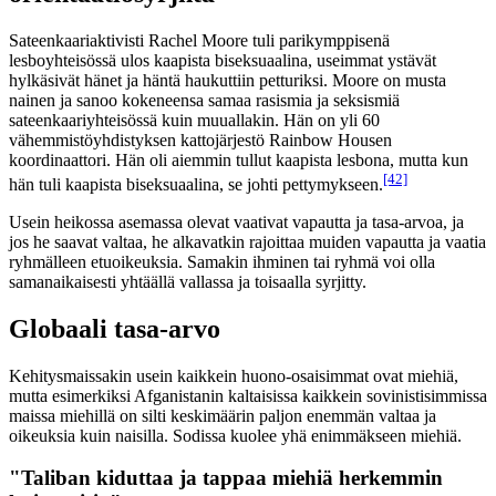
Sateenkaariaktivisti Rachel Moore tuli parikymppisenä
lesboyhteisössä ulos kaapista biseksuaalina, useimmat ystävät
hylkäsivät hänet ja häntä haukuttiin petturiksi. Moore on musta
nainen ja sanoo kokeneensa samaa rasismia ja seksismiä
sateenkaariyhteisössä kuin muuallakin. Hän on yli 60
vähemmistöyhdistyksen kattojärjestö Rainbow Housen
koordinaattori. Hän oli aiemmin tullut kaapista lesbona, mutta kun
[42]
hän tuli kaapista biseksuaalina, se johti pettymykseen.
Usein heikossa asemassa olevat vaativat vapautta ja tasa-arvoa, ja
jos he saavat valtaa, he alkavatkin rajoittaa muiden vapautta ja vaatia
ryhmälleen etuoikeuksia. Samakin ihminen tai ryhmä voi olla
samanaikaisesti yhtäällä vallassa ja toisaalla syrjitty.
Globaali tasa-arvo
Kehitysmaissakin usein kaikkein huono-osaisimmat ovat miehiä,
mutta esimerkiksi Afganistanin kaltaisissa kaikkein sovinistisimmissa
maissa miehillä on silti keskimäärin paljon enemmän valtaa ja
oikeuksia kuin naisilla. Sodissa kuolee yhä enimmäkseen miehiä.
"Taliban kiduttaa ja tappaa miehiä herkemmin