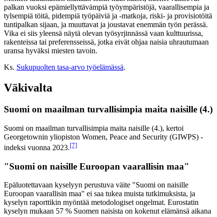
palkan vuoksi epämiellyttävämpiä työympäristöjä, vaarallisempia ja
tylsempiä töitä, pidempiä työpäiviä ja -matkoja, riski- ja provisiotöitä
tuntipalkan sijaan, ja muuttavat ja joustavat enemmän työn perässä.
Vika ei siis yleensä näytä olevan työsyrjinnässä vaan kulttuurissa,
rakenteissa tai preferensseissä, jotka eivät ohjaa naisia uhrautumaan
uransa hyväksi miesten tavoin.
Ks.
Sukupuolten tasa-arvo työelämässä
.
Väkivalta
Suomi on maailman turvallisimpia maita naisille (4.)
Suomi on maailman turvallisimpia maita naisille (4.), kertoi
Georgetownin yliopiston Women, Peace and Security (GIWPS) -
[7]
indeksi vuonna 2023.
"Suomi on naisille Euroopan vaarallisin maa"
Epäluotettavaan kyselyyn perustuva väite "Suomi on naisille
Euroopan vaarallisin maa" ei saa tukea muista tutkimuksista, ja
kyselyn raporttikin myöntää metodologiset ongelmat. Eurostatin
kyselyn mukaan 57 % Suomen naisista on kokenut elämänsä aikana