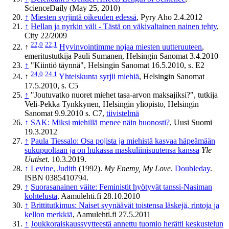
ScienceDaily (May 25, 2010)
↑
Miesten syrjintä oikeuden edessä
, Pyry Aho 2.4.2012
↑
Hellan ja nyrkin väli - Tästä on väkivaltainen nainen tehty
,
City 22/2009
22,0
22,1
↑
Hyvinvointimme nojaa miesten uutteruuteen
,
emeritustutkija Pauli Sumanen, Helsingin Sanomat 3.4.2010
↑
"Kiintiö täynnä", Helsingin Sanomat 16.5.2010, s. E2
24,0
24,1
↑
Yhteiskunta syrjii miehiä
, Helsingin Sanomat
17.5.2010, s. C5
↑
"Joutuvatko nuoret miehet tasa-arvon maksajiksi?", tutkija
Veli-Pekka Tynkkynen, Helsingin yliopisto, Helsingin
Sanomat 9.9.2010 s. C7,
tiivistelmä
↑
SAK: Miksi miehillä menee näin huonosti?
, Uusi Suomi
19.3.2012
↑
Paula Tiessalo: Osa pojista ja miehistä kasvaa häpeämään
sukupuoltaan ja on hukassa maskuliinisuutensa kanssa
Yle
Uutiset
. 10.3.2019.
↑
Levine, Judith
(1992).
My Enemy, My Love
.
Doubleday
.
ISBN 0385410794.
↑
Suorasanainen väite: Feministit hyötyvät tanssi-Nasiman
kohtelusta
, Aamulehti.fi 28.10.2010
↑
Brittitutkimus: Naiset syynäävät toistensa läskejä, rintoja ja
kellon merkkiä
, Aamulehti.fi 27.5.2011
↑
Joukkoraiskaus­syytteestä annettu tuomio herätti keskustelun