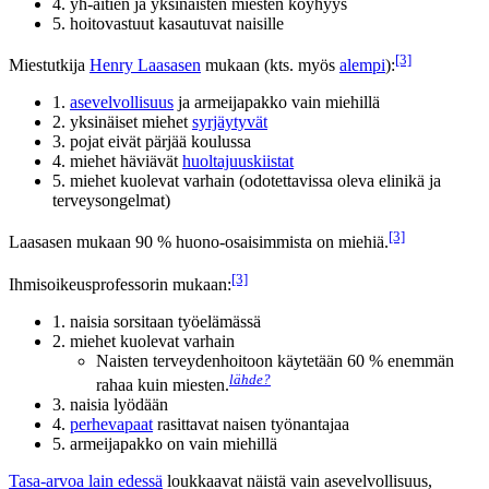
4. yh-äitien ja yksinäisten miesten köyhyys
5. hoitovastuut kasautuvat naisille
[3]
Miestutkija
Henry Laasasen
mukaan (kts. myös
alempi
):
1.
asevelvollisuus
ja armeijapakko vain miehillä
2. yksinäiset miehet
syrjäytyvät
3. pojat eivät pärjää koulussa
4. miehet häviävät
huoltajuuskiistat
5. miehet kuolevat varhain (odotettavissa oleva elinikä ja
terveysongelmat)
[3]
Laasasen mukaan 90 % huono-osaisimmista on miehiä.
[3]
Ihmisoikeusprofessorin mukaan:
1. naisia sorsitaan työelämässä
2. miehet kuolevat varhain
Naisten terveydenhoitoon käytetään 60 % enemmän
lähde?
rahaa kuin miesten.
3. naisia lyödään
4.
perhevapaat
rasittavat naisen työnantajaa
5. armeijapakko on vain miehillä
Tasa-arvoa lain edessä
loukkaavat näistä vain asevelvollisuus,