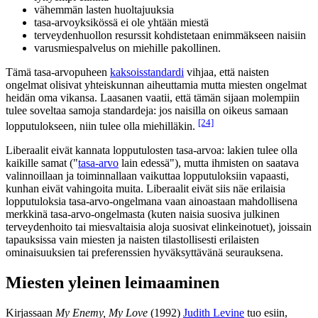
vähemmän lasten huoltajuuksia
tasa-arvoyksikössä ei ole yhtään miestä
terveydenhuollon resurssit kohdistetaan enimmäkseen naisiin
varusmiespalvelus on miehille pakollinen.
Tämä tasa-arvopuheen
kaksoisstandardi
vihjaa, että naisten
ongelmat olisivat yhteiskunnan aiheuttamia mutta miesten ongelmat
heidän oma vikansa. Laasanen vaatii, että tämän sijaan molempiin
tulee soveltaa samoja standardeja: jos naisilla on oikeus samaan
[24]
lopputulokseen, niin tulee olla miehilläkin.
Liberaalit eivät kannata lopputulosten tasa-arvoa: lakien tulee olla
kaikille samat ("
tasa-arvo
lain edessä"), mutta ihmisten on saatava
valinnoillaan ja toiminnallaan vaikuttaa lopputuloksiin vapaasti,
kunhan eivät vahingoita muita. Liberaalit eivät siis näe erilaisia
lopputuloksia tasa-arvo-ongelmana vaan ainoastaan mahdollisena
merkkinä tasa-arvo-ongelmasta (kuten naisia suosiva julkinen
terveydenhoito tai miesvaltaisia aloja suosivat elinkeinotuet), joissain
tapauksissa vain miesten ja naisten tilastollisesti erilaisten
ominaisuuksien tai preferenssien hyväksyttävänä seurauksena.
Miesten yleinen leimaaminen
Kirjassaan
My Enemy, My Love
(1992)
Judith Levine
tuo esiin,