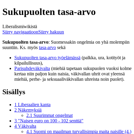
Sukupuolten tasa-arvo
Liberalismiwikistä
Siirry navigaatioon
Siirry hakuun
Sukupuolten tasa-arvo
: Suomessakin ongelmia on yhä molempiin
suuntiin. Ks. myös
tasa-arvo
sekä
Sukupuolten tasa-arvo työelämässä
(palkka, ura, kotityöt ja
kilpailullisuus),
Parisuhdeväkivalta
(miehiä tapetaan sukupuolen vuoksi kolme
kertaa niin paljon kuin naisia, väkivallan uhrit ovat yleensä
miehiä, perhe- ja seksuaaliväkivallan uhreista noin puolet).
Sisällys
1
Liberaalien kanta
2
Näkemyksiä
2.1
Suurimmat ongelmat
3
"Naisen euro on 100 - 102 senttiä"
4
Väkivalta
4.1
Suomi on maailman turvallisimpia maita naisille (4.)