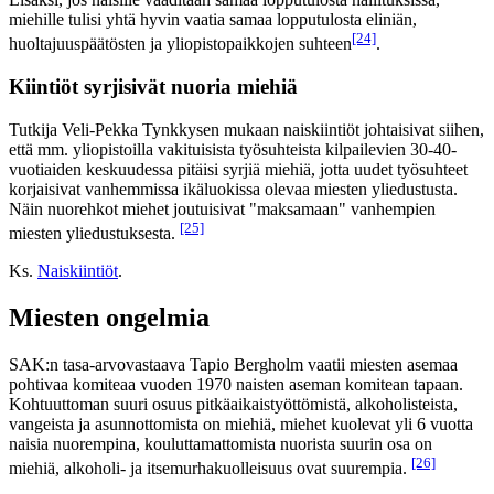
miehille tulisi yhtä hyvin vaatia samaa lopputulosta eliniän,
[24]
huoltajuuspäätösten ja yliopistopaikkojen suhteen
.
Kiintiöt syrjisivät nuoria miehiä
Tutkija Veli-Pekka Tynkkysen mukaan naiskiintiöt johtaisivat siihen,
että mm. yliopistoilla vakituisista työsuhteista kilpailevien 30-40-
vuotiaiden keskuudessa pitäisi syrjiä miehiä, jotta uudet työsuhteet
korjaisivat vanhemmissa ikäluokissa olevaa miesten yliedustusta.
Näin nuorehkot miehet joutuisivat "maksamaan" vanhempien
[25]
miesten yliedustuksesta.
Ks.
Naiskiintiöt
.
Miesten ongelmia
SAK:n tasa-arvovastaava Tapio Bergholm vaatii miesten asemaa
pohtivaa komiteaa vuoden 1970 naisten aseman komitean tapaan.
Kohtuuttoman suuri osuus pitkäaikaistyöttömistä, alkoholisteista,
vangeista ja asunnottomista on miehiä, miehet kuolevat yli 6 vuotta
naisia nuorempina, kouluttamattomista nuorista suurin osa on
[26]
miehiä, alkoholi- ja itsemurhakuolleisuus ovat suurempia.