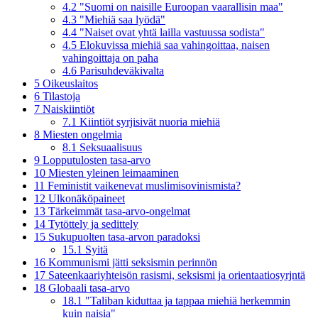
4.2
"Suomi on naisille Euroopan vaarallisin maa"
4.3
"Miehiä saa lyödä"
4.4
"Naiset ovat yhtä lailla vastuussa sodista"
4.5
Elokuvissa miehiä saa vahingoittaa, naisen
vahingoittaja on paha
4.6
Parisuhdeväkivalta
5
Oikeuslaitos
6
Tilastoja
7
Naiskiintiöt
7.1
Kiintiöt syrjisivät nuoria miehiä
8
Miesten ongelmia
8.1
Seksuaalisuus
9
Lopputulosten tasa-arvo
10
Miesten yleinen leimaaminen
11
Feministit vaikenevat muslimisovinismista?
12
Ulkonäköpaineet
13
Tärkeimmät tasa-arvo-ongelmat
14
Tytöttely ja sedittely
15
Sukupuolten tasa-arvon paradoksi
15.1
Syitä
16
Kommunismi jätti seksismin perinnön
17
Sateenkaariyhteisön rasismi, seksismi ja orientaatiosyrjntä
18
Globaali tasa-arvo
18.1
"Taliban kiduttaa ja tappaa miehiä herkemmin
kuin naisia"