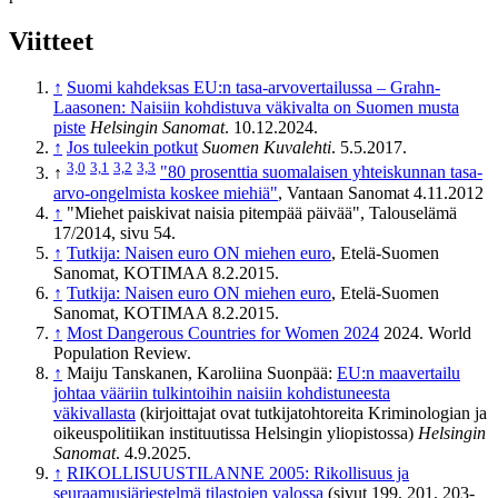
Viitteet
↑
Suomi kahdeksas EU:n tasa-arvo­vertailussa – Grahn-
Laasonen: Naisiin kohdistuva väki­valta on Suomen musta
piste
Helsingin Sanomat
. 10.12.2024.
↑
Jos tuleekin potkut
Suomen Kuvalehti
. 5.5.2017.
3,0
3,1
3,2
3,3
↑
"80 prosenttia suomalaisen yhteiskunnan tasa-
arvo-ongelmista koskee miehiä"
, Vantaan Sanomat 4.11.2012
↑
"Miehet paiskivat naisia pitempää päivää", Talouselämä
17/2014, sivu 54.
↑
Tutkija: Naisen euro ON miehen euro
, Etelä-Suomen
Sanomat, KOTIMAA 8.2.2015.
↑
Tutkija: Naisen euro ON miehen euro
, Etelä-Suomen
Sanomat, KOTIMAA 8.2.2015.
↑
Most Dangerous Countries for Women 2024
2024. World
Population Review.
↑
Maiju Tanskanen, Karoliina Suonpää:
EU:n maavertailu
johtaa vääriin tulkintoihin naisiin kohdistuneesta
väkivallasta
(kirjoittajat ovat tutkijatohtoreita Kriminologian ja
oikeuspolitiikan instituutissa Helsingin yliopistossa)
Helsingin
Sanomat
. 4.9.2025.
↑
RIKOLLISUUSTILANNE 2005: Rikollisuus ja
seuraamusjärjestelmä tilastojen valossa
(sivut 199, 201, 203-