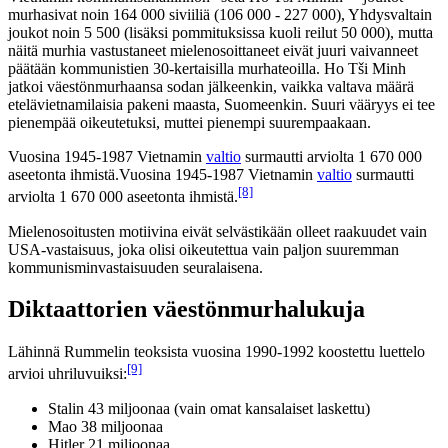
murhasivat noin 164 000 siviiliä (106 000 - 227 000), Yhdysvaltain
joukot noin 5 500 (lisäksi pommituksissa kuoli reilut 50 000), mutta
näitä murhia vastustaneet mielenosoittaneet eivät juuri vaivanneet
päätään kommunistien 30-kertaisilla murhateoilla. Ho Tši Minh
jatkoi väestönmurhaansa sodan jälkeenkin, vaikka valtava määrä
etelävietnamilaisia pakeni maasta, Suomeenkin. Suuri vääryys ei tee
pienempää oikeutetuksi, muttei pienempi suurempaakaan.
Vuosina 1945-1987 Vietnamin
valtio
surmautti arviolta 1 670 000
aseetonta ihmistä.Vuosina 1945-1987 Vietnamin
valtio
surmautti
[8]
arviolta 1 670 000 aseetonta ihmistä.
Mielenosoitusten motiivina eivät selvästikään olleet raakuudet vain
USA-vastaisuus, joka olisi oikeutettua vain paljon suuremman
kommunisminvastaisuuden seuralaisena.
Diktaattorien väestönmurhalukuja
Lähinnä Rummelin teoksista vuosina 1990-1992 koostettu luettelo
[9]
arvioi uhriluvuiksi:
Stalin 43 miljoonaa (vain omat kansalaiset laskettu)
Mao 38 miljoonaa
Hitler 21 miljoonaa