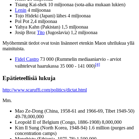
Tsiang Kai-shek 10 miljoonaa (sota-aika mukaan lukien)
Lenin
4 miljoonaa
Tojo Hideki (Japani) lähes 4 miljoonaa
Pol Pot 2,4 miljoonaa
Yahya Kahn (Pakistan) 1,5 miljoonaa
Josip Broz
Tito
(Jugoslavia) 1,2 miljoonaa
Myöhemmät tiedot ovat tosin lisänneet etenkin Maon uhrilukua yllä
mainituista.
Fidel Castro
73 000 (Rummelin mediaaniarvio - arviot
[4]
vaihtelevat haarukassa 35 000 - 141 000)
Epätieteellisiä lukuja
http://www.scaruffi.com/politics/dictat.html
Mm.
Mao Ze-Dong (China, 1958-61 and 1966-69, Tibet 1949-50)
49-78,000,000
Leopold II of Belgium (Congo, 1886-1908) 8,000,000
Kim Il Sung (North Korea, 1948-94) 1.6 million (purges and
concentration camps)
Menghistu (Ethiopia, 1975-78) 1,500,000