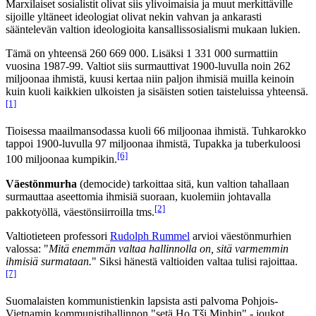
Marxilaiset sosialistit olivat siis ylivoimaisia ja muut merkittäville
sijoille yltäneet ideologiat olivat nekin vahvan ja ankarasti
sääntelevän valtion ideologioita kansallissosialismi mukaan lukien.
Tämä on yhteensä 260 669 000. Lisäksi 1 331 000 surmattiin
vuosina 1987-99. Valtiot siis surmauttivat 1900-luvulla noin 262
miljoonaa ihmistä, kuusi kertaa niin paljon ihmisiä muilla keinoin
kuin kuoli kaikkien ulkoisten ja sisäisten sotien taisteluissa yhteensä.
[1]
Tioisessa maailmansodassa kuoli 66 miljoonaa ihmistä. Tuhkarokko
tappoi 1900-luvulla 97 miljoonaa ihmistä, Tupakka ja tuberkuloosi
[6]
100 miljoonaa kumpikin.
Väestönmurha
(democide) tarkoittaa sitä, kun valtion tahallaan
surmauttaa aseettomia ihmisiä suoraan, kuolemiin johtavalla
[2]
pakkotyöllä, väestönsiirroilla tms.
Valtiotieteen professori
Rudolph Rummel
arvioi väestönmurhien
valossa: "
Mitä enemmän valtaa hallinnolla on, sitä varmemmin
ihmisiä surmataan.
" Siksi hänestä valtioiden valtaa tulisi rajoittaa.
[7]
Suomalaisten kommunistienkin lapsista asti palvoma Pohjois-
Vietnamin kommunistihallinnon "setä Ho Tši Minhin" - joukot