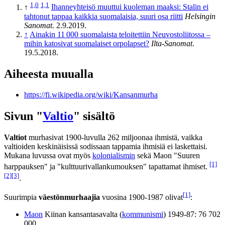
1,0
1,1
↑
Ihanneyhteisö muuttui kuoleman maaksi: Stalin ei
tahtonut tappaa kaikkia suomalaisia, suuri osa riitti
Helsingin
Sanomat
. 2.9.2019.
↑
Ainakin 11 000 suomalaista teloitettiin Neuvostoliitossa –
mihin katosivat suomalaiset orpolapset?
Ilta-Sanomat
.
19.5.2018.
Aiheesta muualla
https://fi.wikipedia.org/wiki/Kansanmurha
Sivun "
Valtio
" sisältö
Valtiot
murhasivat 1900-luvulla 262 miljoonaa ihmistä, vaikka
valtioiden keskinäisissä sodissaan tappamia ihmisiä ei laskettaisi.
Mukana luvussa ovat myös
kolonialismin
sekä Maon "Suuren
[1]
harppauksen" ja "kulttuurivallankumouksen" tapattamat ihmiset.
[2]
[3]
.
[1]
Suurimpia
väestönmurhaajia
vuosina 1900-1987 olivat
:
Maon
Kiinan kansantasavalta (
kommunismi
) 1949-87: 76 702
000