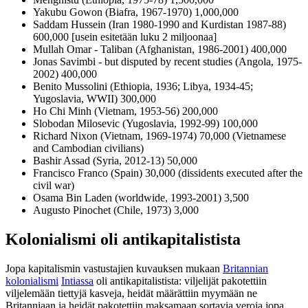
Yakubu Gowon (Biafra, 1967-1970) 1,000,000
Saddam Hussein (Iran 1980-1990 and Kurdistan 1987-88)
600,000 [usein esitetään luku 2 miljoonaa]
Mullah Omar - Taliban (Afghanistan, 1986-2001) 400,000
Jonas Savimbi - but disputed by recent studies (Angola, 1975-
2002) 400,000
Benito Mussolini (Ethiopia, 1936; Libya, 1934-45;
Yugoslavia, WWII) 300,000
Ho Chi Minh (Vietnam, 1953-56) 200,000
Slobodan Milosevic (Yugoslavia, 1992-99) 100,000
Richard Nixon (Vietnam, 1969-1974) 70,000 (Vietnamese
and Cambodian civilians)
Bashir Assad (Syria, 2012-13) 50,000
Francisco Franco (Spain) 30,000 (dissidents executed after the
civil war)
Osama Bin Laden (worldwide, 1993-2001) 3,500
Augusto Pinochet (Chile, 1973) 3,000
Kolonialismi oli antikapitalistista
Jopa kapitalismin vastustajien kuvauksen mukaan
Britannian
kolonialismi
Intiassa
oli antikapitalistista: viljelijät pakotettiin
viljelemään tiettyjä kasveja, heidät määrättiin myymään ne
Britanniaan ja heidät pakotettiin maksamaan sortavia veroja jopa