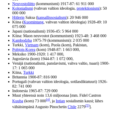
Neuvostoliitto
(kommunismi) 1917-87: 61 911 000
Kolonialismi
(vahvan valtion ideologia,
protektionismi
): 50
000 000
Hitlerin
Saksa (
kansallissosialismi
): 20 946 000
Kiina (
Kuomintang
, vahvan valtion ideologia) 1928-49: 10
075 000
Japani (nationalismi) 1936-45: 5 964 000
Kiina: Maon neuvostot (kommunismi) 1923-48: 3 468 000
Kambodzha
1975-79 (kommunismi): 2 035 000
Turkki,
Vietnam
(kom), Puola (kom), Pakistan,
Pohjois-Korea
(kom) 1948-87: 1 663 000,
Meksiko 1900-1920: 1 417 000,
Jugoslavia (kom) 1944-87: 1 072 000,
Venäjä (nationalismi, panslavismi, vahva valtio, tsaari) 1900-
17: 1 065 000
Kiina,
Turkki
Britannia 1900-87: 816 000
Portugali (vahvan valtion ideologia, sotilasdiktatuuri) 1926-
82: 741 000
Indonesia 1965-87: 729 000
Muut yhteensä noin 13,6 miljoonaa [mm. Fidel Castron
[4]
Kuuba
(kom) 73 000
, ja
Intian
sosialismin kausi; lähes
[5]
vähäisimpänä Augusto Pinochetin
Chile
2279
].