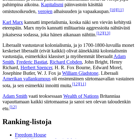
pahimpina aikoina.
Kapitalismi
päinvastoin käsittää
[10]
[11]
omistusoikeuden,
verojen
alhaisuuden ja vapaakaupan.
Karl Marx
kannatti imperialismia, koska näki sen vievän kehitystä
eteenpäin. Marx myös kannatti militaarista aggressioita nähtävästi
[12]
[13]
jokaisessa sodassa, joka hänen aikanaan nähtiin.
Liberaalit vastustavat kolonialismia, ja jo 1700-1800-luvuilla monet
keskeiset liberaalit (eivät kaikki) olivat äänekkäitä kolonialismin
vastustajia, esimerkiksi klassiset ja myöhemmät liberaalit
Adam
Smith
,
Frederic Bastiat
,
Richard Cobden
, John Bright, Henry
Richard,
Herbert Spencer
, H. R. Fox Bourne, Edward Morel,
Josephine Butler, W. J. Fox ja
William Gladstone
. Liberaali
Amerikan vallankumous
oli ensimmäinen siirtomaavallan vastainen
[12]
[11]
sota, ja sen esimerkki innoitti muita.
Adam Smith
vaati teoksessaan
Wealth of Nations
Britanniaa
vapauttamaan kaikki siirtomaansa ja sanoi sen olevan taloudenkin
[12]
etu.
Ranking-listoja
Freedom House