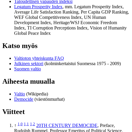
Taloudellisen vapauden indeksi
Legatum Prosperity Index
, mm. Legatum Prosperity Index,
Average Life Satisfaction Ranking, Per Capita GDP Ranking,
WEF Global Competitiveness Index, UN Human
Development Index, Heritage/WSJ Economic Freedom
Index, TI Corruption Perceptions Index, Vision of Humanity
Global Peace Index
Katso myös
Valtioton yhteiskunta FAQ
Julkinen sektori
(kolminkertaistui Suomessa 1975 - 2009)
Suomen valtio
Aiheesta muualla
Valtio
(Wikipedia)
Democide
(väestönmurhat)
Viitteet
1,0
1,1
1,2
↑
20TH CENTURY DEMOCIDE
, Preface,
Rudolph Rummel, Professor Emeritus of Political Science,