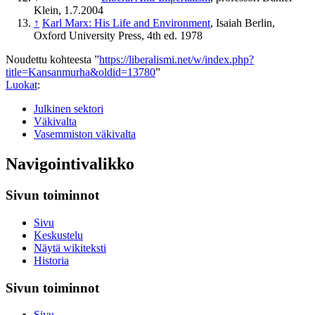
Klein, 1.7.2004
↑
Karl Marx: His Life and Environment
, Isaiah Berlin,
Oxford University Press, 4th ed. 1978
Noudettu kohteesta ”
https://liberalismi.net/w/index.php?
title=Kansanmurha&oldid=13780
”
Luokat
:
Julkinen sektori
Väkivalta
Vasemmiston väkivalta
Navigointivalikko
Sivun toiminnot
Sivu
Keskustelu
Näytä wikiteksti
Historia
Sivun toiminnot
Sivu