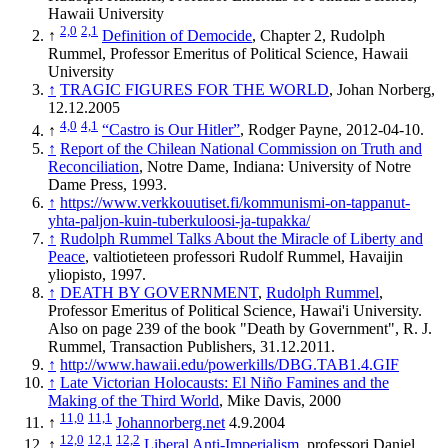
Hawaii University
2,0
2,1
↑
Definition of Democide
, Chapter 2, Rudolph
Rummel, Professor Emeritus of Political Science, Hawaii
University
↑
TRAGIC FIGURES FOR THE WORLD
, Johan Norberg,
12.12.2005
4,0
4,1
↑
“Castro is Our Hitler”
, Rodger Payne, 2012-04-10.
↑
Report of the Chilean National Commission on Truth and
Reconciliation
, Notre Dame, Indiana: University of Notre
Dame Press, 1993.
↑
https://www.verkkouutiset.fi/kommunismi-on-tappanut-
yhta-paljon-kuin-tuberkuloosi-ja-tupakka/
↑
Rudolph Rummel Talks About the Miracle of Liberty and
Peace
, valtiotieteen professori Rudolf Rummel, Havaijin
yliopisto, 1997.
↑
DEATH BY GOVERNMENT
,
Rudolph Rummel
,
Professor Emeritus of Political Science, Hawai'i University.
Also on page 239 of the book "Death by Government", R. J.
Rummel, Transaction Publishers, 31.12.2011.
↑
http://www.hawaii.edu/powerkills/DBG.TAB1.4.GIF
↑
Late Victorian Holocausts: El Niño Famines and the
Making of the Third World
, Mike Davis, 2000
11,0
11,1
↑
Johannorberg.net
4.9.2004
12,0
12,1
12,2
↑
Liberal Anti-Imperialism
, professori Daniel