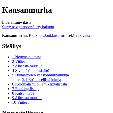
Kansanmurha
Liberalismiwikistä
Siirry navigaatioon
Siirry hakuun
Kansanmurha
: Ks.
Sota#Joukkosurmat
sekä
väkivalta
Sisällys
1
Neuvostoliitossa
2
Viitteet
3
Aiheesta muualla
4
Sivun "Valtio" sisältö
5
Diktaattorien väestönmurhalukuja
5.1
Epätieteellisiä lukuja
6
Kolonialismi oli antikapitalistista
7
Ranking-listoja
8
Katso myös
9
Aiheesta muualla
10
Viitteet
Neuvostoliitossa