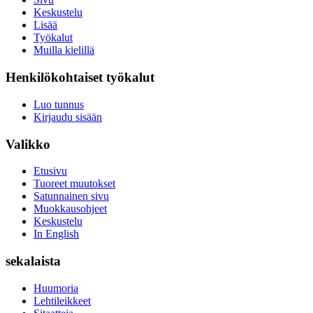
Keskustelu
Lisää
Työkalut
Muilla kielillä
Henkilökohtaiset työkalut
Luo tunnus
Kirjaudu sisään
Valikko
Etusivu
Tuoreet muutokset
Satunnainen sivu
Muokkausohjeet
Keskustelu
In English
sekalaista
Huumoria
Lehtileikkeet