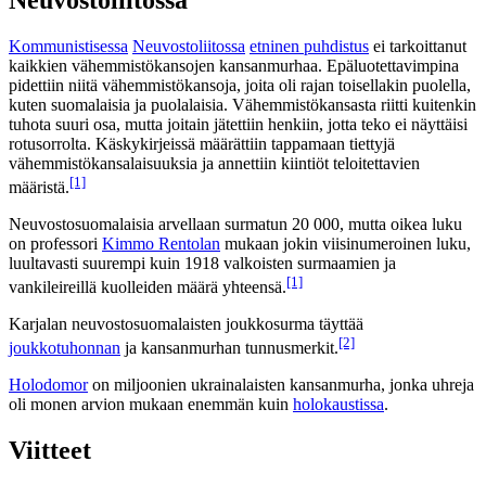
Kommunistisessa
Neuvostoliitossa
etninen puhdistus
ei tarkoittanut
kaikkien vähemmistökansojen kansanmurhaa. Epäluotettavimpina
pidettiin niitä vähemmistökansoja, joita oli rajan toisellakin puolella,
kuten suomalaisia ja puolalaisia. Vähemmistökansasta riitti kuitenkin
tuhota suuri osa, mutta joitain jätettiin henkiin, jotta teko ei näyttäisi
rotusorrolta. Käskykirjeissä määrättiin tappamaan tiettyjä
vähemmistökansalaisuuksia ja annettiin kiintiöt teloitettavien
[1]
määristä.
Neuvostosuomalaisia arvellaan surmatun 20 000, mutta oikea luku
on professori
Kimmo Rentolan
mukaan jokin viisinumeroinen luku,
luultavasti suurempi kuin 1918 valkoisten surmaamien ja
[1]
vankileireillä kuolleiden määrä yhteensä.
Karjalan neuvostosuomalaisten joukkosurma täyttää
[2]
joukkotuhonnan
ja kansanmurhan tunnusmerkit.
Holodomor
on miljoonien ukrainalaisten kansanmurha, jonka uhreja
oli monen arvion mukaan enemmän kuin
holokaustissa
.
Viitteet